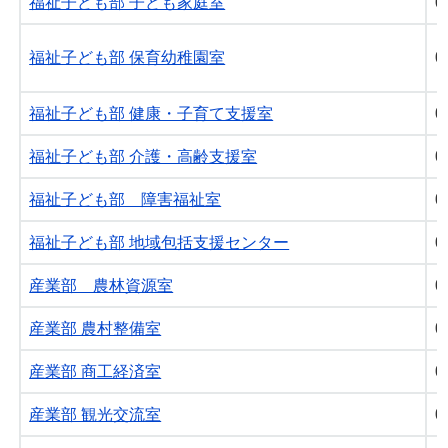
福祉子ども部 子ども家庭室
0
福祉子ども部 保育幼稚園室
0
福祉子ども部 健康・子育て支援室
0
福祉子ども部 介護・高齢支援室
0
福祉子ども部 障害福祉室
0
福祉子ども部 地域包括支援センター
0
産業部 農林資源室
0
産業部 農村整備室
0
産業部 商工経済室
0
産業部 観光交流室
0