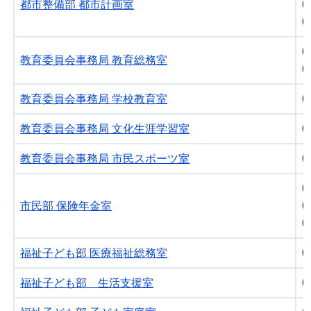
都市整備部 都市計画室
0
0
0
教育委員会事務局 教育総務室
0
教育委員会事務局 学校教育室
0
教育委員会事務局 文化生涯学習室
0
教育委員会事務局 市民スポーツ室
0
0
市民部 保険年金室
0
0
福祉子ども部 医療福祉総務室
0
福祉子ども部 生活支援室
0