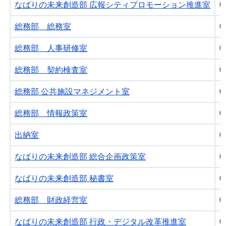
なばりの未来創造部 広報シティプロモーション推進室
0
総務部 総務室
0
総務部 人事研修室
0
総務部 契約検査室
0
総務部 公共施設マネジメント室
0
総務部 情報政策室
0
出納室
0
なばりの未来創造部 総合企画政策室
0
なばりの未来創造部 秘書室
0
総務部 財政経営室
0
なばりの未来創造部 行政・デジタル改革推進室
0