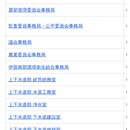
選挙管理委員会事務局
0
監査委員事務局・公平委員会事務局
0
議会事務局
0
農業委員会事務局
0
伊賀南部環境衛生組合事務局
0
上下水道部 経営総務室
0
上下水道部 水道工務室
0
上下水道部 浄水室
0
上下水道部 下水道建設室
0
上下水道部 下水道維持室
0