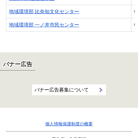
地域環境部 比奈知文化センター
0
地域環境部 一ノ井市民センター
0
バナー広告
バナー広告募集について
個人情報保護制度の概要