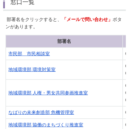
窓口一覧
部署名をクリックすると、
「メールで問い合わせ」
ボタ
ンがあります。
部署名
市民部 市民相談室
0
0
地域環境部 環境対策室
0
0
地域環境部 人権・男女共同参画推進室
0
0
なばりの未来創造部 危機管理室
0
地域環境部 協働のまちづくり推進室
0