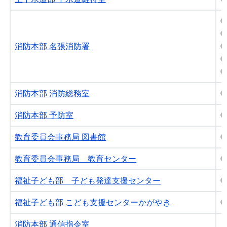
0
0
消防本部 名張消防署
0
0
0
消防本部 消防総務室
0
消防本部 予防室
0
教育委員会事務局 図書館
0
教育委員会事務局 教育センター
0
福祉子ども部 子ども発達支援センター
0
福祉子ども部 こども支援センターかがやき
0
消防本部 通信指令室