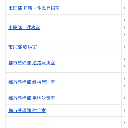
市民部 戸籍・住民登録室
0
0
市民部 課税室
0
0
市民部 収納室
0
0
都市整備部 道路河川室
0
0
都市整備部 維持管理室
0
都市整備部 用地対策室
0
都市整備部 住宅室
0
0