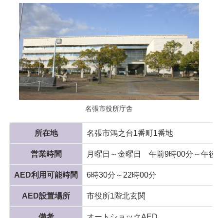
名張市役所庁舎
所在地
名張市鴻之台1番町1番地
営業時間
月曜日～金曜日 午前9時00分～午後4
AED利用可能時間
6時30分～22時00分
AED設置場所
市役所1階北玄関
備考
オートショックAED