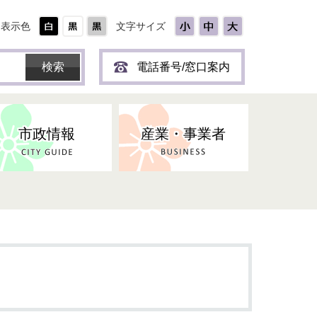
表示色
文字サイズ
電話番号/窓口案内
市政情報
産業・事業者
ひとり
保育所(園)・幼稚園・認定こども
防災協力事業所登録制度
環境・ペット・蜂等
障害者福祉
斎場・墓園
出前トーク
園・地域型保育
道路・交通・公園・都市計画
戦傷・戦没者
商工業
選挙
健康・福祉
やき
子どもの健診
名張市産業活性化推進協議会
人権・男女共同参画
人口・統計
ィスク