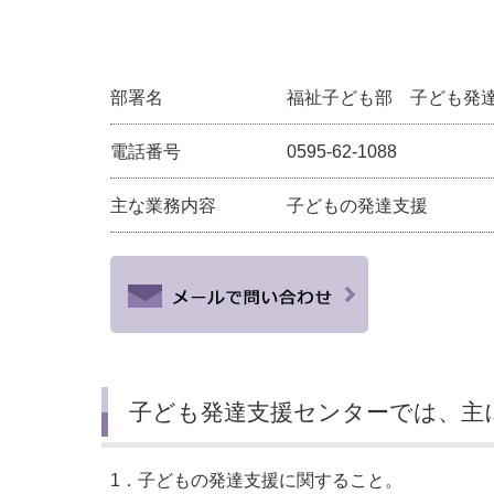
小・中学校
International Residents がいこ
情報公開制度・個人情報保護
くじん の みなさんへ
青少年健全育成
部署名
福祉子ども部 子ども発
市の行財政
電話番号
0595-62-1088
公民連携
主な業務内容
子どもの発達支援
子ども発達支援センターでは、主
1．子どもの発達支援に関すること。