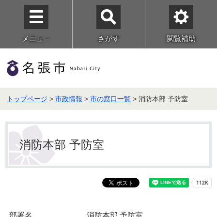
メニュ－
さがす
閲覧補助
トップページ
>
市政情報
>
市の窓口一覧
> 消防本部 予防室
消防本部 予防室
部署名
消防本部 予防室