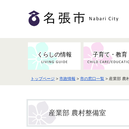
くらしの情報
子育て・教育
トップページ
>
市政情報
>
市の窓口一覧
> 産業部 農
健康・検（健）診・予防接種
市の条例・計画・方針
事業者の方へお知らせ
届出・証明
地域医療
妊娠・出産
市民センター・市民活動・交流施
斎場・墓園・墓地
市政へのご意見
入札・契約
スポーツ
設
予防接種
産業部 農村整備室
防災・防犯・消防・行方不明
市の人事・職員採用
被災者支援
観光業