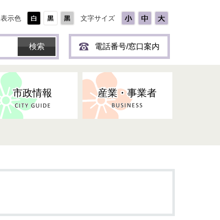
表示色
文字サイズ
電話番号/窓口案内
市政情報
産業・事業者
ひとり
保育所(園)・幼稚園・認定こども
防災協力事業所登録制度
環境・ペット・蜂等
障害者福祉
斎場・墓園
出前トーク
園・地域型保育
道路・交通・公園・都市計画
戦傷・戦没者
商工業
選挙
健康・福祉
やき
子どもの健診
名張市産業活性化推進協議会
人権・男女共同参画
人口・統計
ィスク