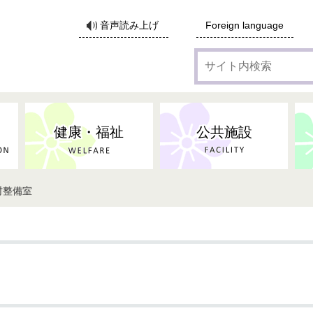
サ
音声読み上げ
Foreign language
イ
ト
内
検
索
健康・福祉
公共施設
村整備室
各種広告・協賛のご案内
防災・消防
地域福祉
監査
税
子育てにかかる各種手当／
事業系ごみ・廃棄物
ごみ・リサイクル
子育て・教育
高齢者福祉
記者会見
子育て支援
親・寡婦家庭への支援
保険・年金・医療助成
施設見学会
住宅
税金
水道・下水道
非核平和事業
建築開発等
生活保護
歴史・文化
体育施設のご案内
子ども発達支援センター
こども支援センターかが
地域づくり・市民活動
病気・けが・AED
市からのお知らせ
農林業
文化・生涯学習
広報・広聴
農業委員会
小中一貫教育・コミュニテ