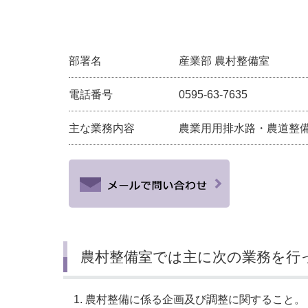
小・中学校
International Residents がいこ
情報公開制度・個人情報保護
くじん の みなさんへ
青少年健全育成
部署名
産業部 農村整備室
市の行財政
電話番号
0595-63-7635
公民連携
主な業務内容
農業用用排水路・農道整
農村整備室では主に次の業務を行
農村整備に係る企画及び調整に関すること。