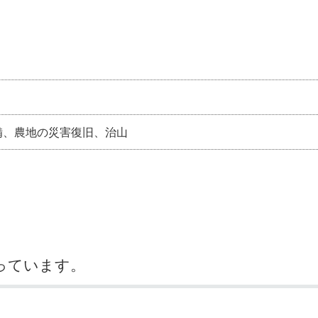
奨学金・就学援助
ール
電子自治体
市長の部屋
消費生活
シティプロモーショ
教育委員会
看護専門学校
市のプロフィール
市有財産売却・公売・
遺贈寄附
備、農地の災害復旧、治山
っています。