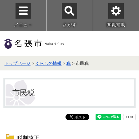
メニュ－
さがす
閲覧補助
トップページ
>
くらしの情報
>
税
> 市民税
市民税
税制改正