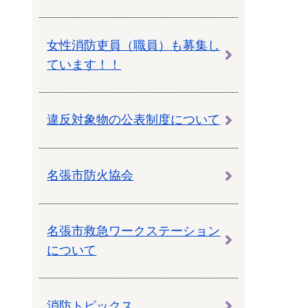
女性消防吏員（職員）も募集し
ています！！
違反対象物の公表制度について
名張市防火協会
名張市救急ワークステーション
について
消防トピックス