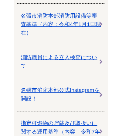
名張市消防本部消防用設備等審
査基準（内容：令和4年1月1日現
在）
消防職員による立入検査につい
て
名張市消防本部公式Instagramを
開設！
指定可燃物の貯蔵及び取扱いに
関する運用基準（内容：令和7年