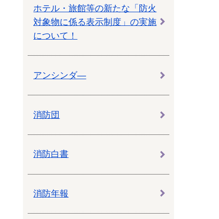
教育センター
ホテル・旅館等の新たな「防火
市の窓口一覧
対象物に係る表示制度」の実施
ン
について！
貸付
オープンデータ
アンシンダ―
消防団
消防白書
消防年報