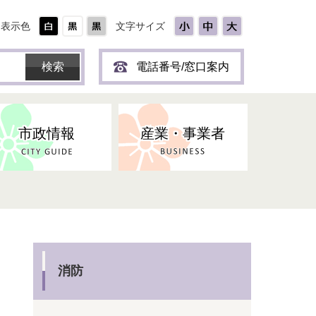
表示色
文字サイズ
電話番号/窓口案内
市政情報
産業・事業者
ひとり
保育所(園)・幼稚園・認定こども
防災協力事業所登録制度
環境・ペット・蜂等
障害者福祉
斎場・墓園
出前トーク
園・地域型保育
道路・交通・公園・都市計画
戦傷・戦没者
商工業
選挙
健康・福祉
やき
子どもの健診
消防
名張市産業活性化推進協議会
人権・男女共同参画
人口・統計
ィスク