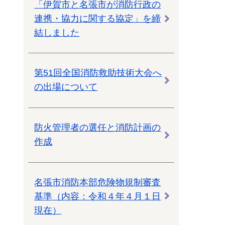
「伊賀市と名張市が消防行政の
連携・協力に関する協定」を締
結しました
第51回全国消防救助技術大会へ
の出場について
防火管理者の選任と消防計画の
作成
名張市消防本部危険物規制審査
基準（内容：令和４年４月１日
現在）