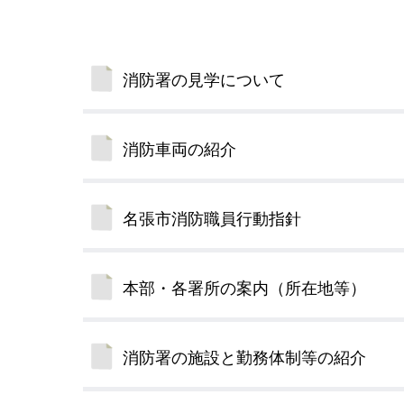
小・中学校
International Residents がいこ
情報公開制度・個人情報保護
くじん の みなさんへ
青少年健全育成
消防署の見学について
市の行財政
消防車両の紹介
公民連携
名張市消防職員行動指針
本部・各署所の案内（所在地等）
消防署の施設と勤務体制等の紹介