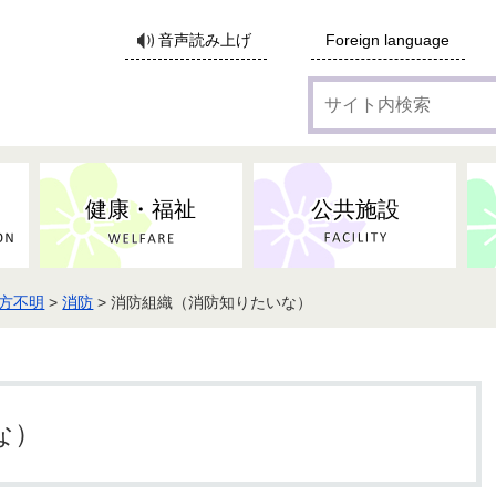
サ
音声読み上げ
Foreign language
イ
ト
内
検
索
健康・福祉
公共施設
方不明
>
消防
> 消防組織（消防知りたいな）
各種広告・協賛のご案内
防災・消防
地域福祉
監査
税
子育てにかかる各種手当／
事業系ごみ・廃棄物
ごみ・リサイクル
子育て・教育
高齢者福祉
記者会見
子育て支援
親・寡婦家庭への支援
保険・年金・医療助成
施設見学会
住宅
税金
水道・下水道
非核平和事業
建築開発等
生活保護
歴史・文化
体育施設のご案内
子ども発達支援センター
こども支援センターかが
な）
地域づくり・市民活動
病気・けが・AED
市からのお知らせ
農林業
文化・生涯学習
広報・広聴
農業委員会
小中一貫教育・コミュニテ