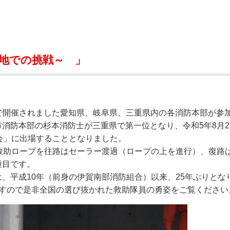
奨学金・就学援助
ール
電子自治体
市長の部屋
消費生活
シティプロモーショ
教育委員会
看護専門学校
市のプロフィール
市有財産売却・公売・
の大地での挑戦～ 」
遺贈寄附
校で開催されました愛知県、岐阜県、三重県内の各消防本部が参
消防本部の杉本消防士が三重県で第一位となり、令和5年8月
会」に出場することとなりました。
救助ロープを往路はセーラー渡過（ロープの上を進行）、復路
種目です。
平成10年（前身の伊賀南部消防組合）以来、25年ぶりとな
れますので是非全国の選び抜かれた救助隊員の勇姿をご覧ください