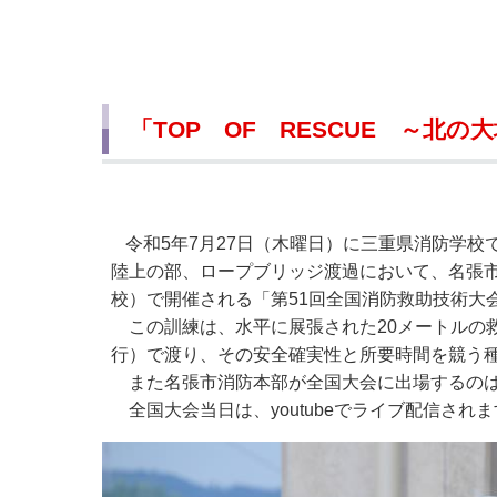
小・中学校
International Residents がいこ
情報公開制度・個人情報保護
くじん の みなさんへ
青少年健全育成
市の行財政
「TOP OF RESCUE ～北
公民連携
令和5年7月27日（木曜日）に三重県消防学
陸上の部、ロープブリッジ渡過において、名張市
校）で開催される「第51回全国消防救助技術大
この訓練は、水平に展張された20メートルの
行）で渡り、その安全確実性と所要時間を競う
また名張市消防本部が全国大会に出場するのは、
全国大会当日は、youtubeでライブ配信さ