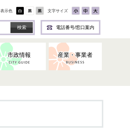
表示色
文字サイズ
電話番号/窓口案内
市政情報
産業・事業者
ひとり
保育所(園)・幼稚園・認定こども
防災協力事業所登録制度
環境・ペット・蜂等
障害者福祉
斎場・墓園
出前トーク
園・地域型保育
道路・交通・公園・都市計画
戦傷・戦没者
商工業
選挙
健康・福祉
やき
子どもの健診
名張市産業活性化推進協議会
人権・男女共同参画
人口・統計
ィスク