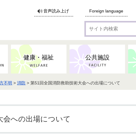
サ
音声読み上げ
Foreign language
イ
ト
内
検
索
健康・福祉
公共施設
方不明
>
消防
> 第51回全国消防救助技術大会への出場について
各種広告・協賛のご案内
防災・消防
地域福祉
監査
税
子育てにかかる各種手当／
事業系ごみ・廃棄物
ごみ・リサイクル
子育て・教育
高齢者福祉
記者会見
子育て支援
親・寡婦家庭への支援
保険・年金・医療助成
施設見学会
住宅
税金
水道・下水道
非核平和事業
建築開発等
生活保護
歴史・文化
体育施設のご案内
子ども発達支援センター
こども支援センターかが
術大会への出場について
地域づくり・市民活動
病気・けが・AED
市からのお知らせ
農林業
文化・生涯学習
広報・広聴
農業委員会
小中一貫教育・コミュニテ