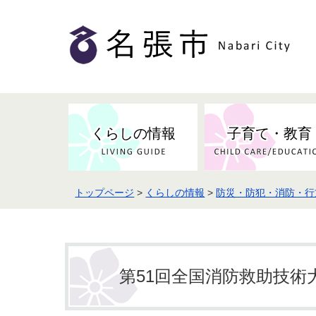
くらしの情報
子育て・教育
トップページ
>
くらしの情報
>
防災・防犯・消防・行
健康・検（健）診・予防接種
市の条例・計画・方針
事業者の方へお知らせ
届出・証明
地域医療
妊娠・出産
市民センター・市民活動・交流施
斎場・墓園・墓地
市政へのご意見
入札・契約
スポーツ
設
予防接種
第51回全国消防救助技
防災・防犯・消防・行方不明
市の人事・職員採用
被災者支援
観光業