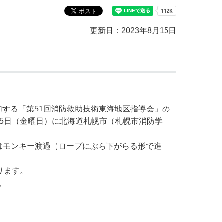
教育センター
市の窓口一覧
ン
更新日：2023年8月15日
貸付
オープンデータ
加する「第51回消防救助技術東海地区指導会」の
25日（金曜日）に北海道札幌市（札幌市消防学
はモンキー渡過（ロープにぶら下がらる形で進
ります。
。