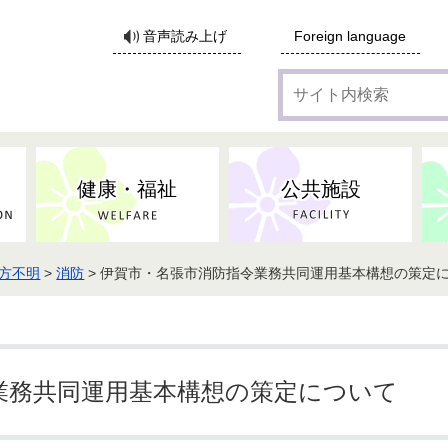
サ
音声読み上げ
Foreign language
イ
ト
内
検
索
健康・福祉
公共施設
方不明
>
消防
> 伊賀市・名張市消防指令業務共同運用基本構想の策定
各種広告・協賛のご案内
防災・消防
地域福祉
監査
税
子育てにかかる各種手当／
事業系ごみ・廃棄物
ごみ・リサイクル
子育て・教育
高齢者福祉
記者会見
子育て支援
親・寡婦家庭への支援
保険・年金・医療助成
施設見学会
住宅
税金
水道・下水道
非核平和事業
建築開発等
生活保護
歴史・文化
体育施設のご案内
子ども発達支援センター
こども支援センターかが
業務共同運用基本構想の策定について
地域づくり・市民活動
病気・けが・AED
市からのお知らせ
農林業
文化・生涯学習
広報・広聴
農業委員会
小中一貫教育・コミュニテ