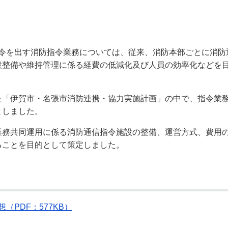
奨学金・就学援助
ール
電子自治体
市長の部屋
消費生活
シティプロモーショ
教育委員会
看護専門学校
市のプロフィール
市有財産売却・公売・
令を出す消防指令業務については、従来、消防本部ごとに消防
設整備や維持管理に係る経費の低減化及び人員の効率化などを
遺贈寄附
「伊賀市・名張市消防連携・協力実施計画」の中で、指令業務
としました。
務共同運用に係る消防通信指令施設の整備、運営方式、費用の
ることを目的として策定しました。
PDF：577KB）