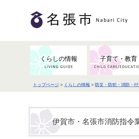
くらしの情報
子育て・教育
トップページ
>
くらしの情報
>
防災・防犯・消防・行
健康・検（健）診・予防接種
市の条例・計画・方針
事業者の方へお知らせ
届出・証明
地域医療
妊娠・出産
市民センター・市民活動・交流施
斎場・墓園・墓地
市政へのご意見
入札・契約
スポーツ
設
予防接種
伊賀市・名張市消防指令
防災・防犯・消防・行方不明
市の人事・職員採用
被災者支援
観光業