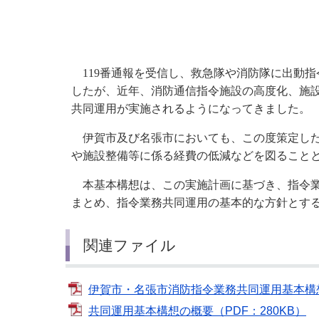
小・中学校
International Residents がいこ
情報公開制度・個人情報保護
くじん の みなさんへ
青少年健全育成
市の行財政
119
番通報を受信し、救急隊や消防隊に出動指
したが、近年、消防通信指令施設の高度化、施
共同運用が実施されるようになってきました。
公民連携
伊賀市及び名張市においても、この度策定した
や施設整備等に係る経費の低減などを図ること
本基本構想は、この実施計画に基づき、指令業
まとめ、指令業務共同運用の基本的な方針とす
関連ファイル
伊賀市・名張市消防指令業務共同運用基本構想（
共同運用基本構想の概要（PDF：280KB）