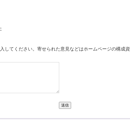
た
。
入してください。寄せられた意見などはホームページの構成資
送信