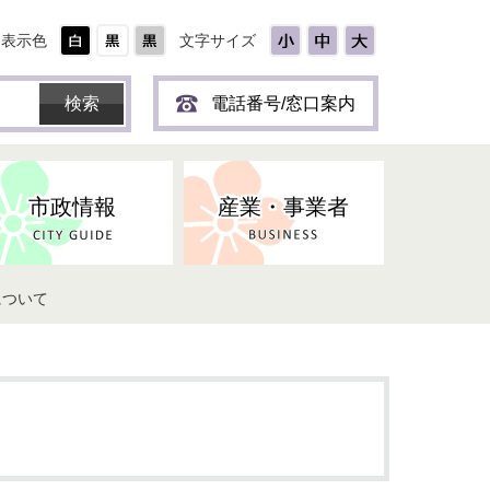
表示色
文字サイズ
電話番号/窓口案内
市政情報
産業・事業者
について
ひとり
保育所(園)・幼稚園・認定こども
防災協力事業所登録制度
環境・ペット・蜂等
障害者福祉
斎場・墓園
出前トーク
園・地域型保育
道路・交通・公園・都市計画
戦傷・戦没者
商工業
選挙
健康・福祉
やき
子どもの健診
名張市産業活性化推進協議会
人権・男女共同参画
人口・統計
ィスク