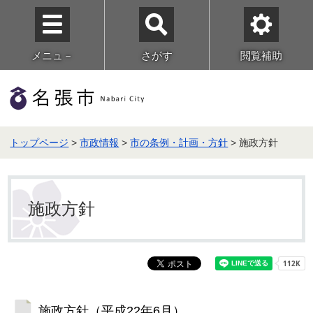
メニュ－
さがす
閲覧補助
トップページ
>
市政情報
>
市の条例・計画・方針
> 施政方針
施政方針
施政方針（平成22年6月）