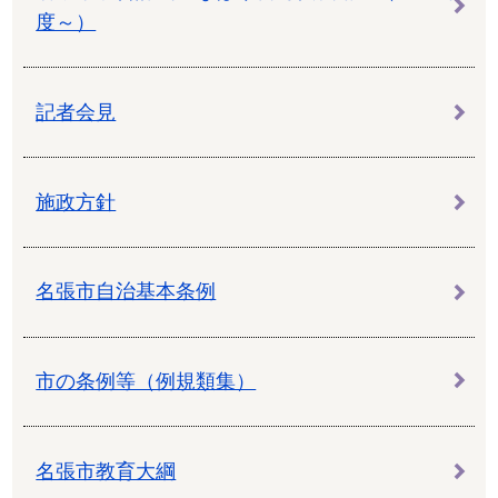
度～）
記者会見
施政方針
名張市自治基本条例
市の条例等（例規類集）
名張市教育大綱