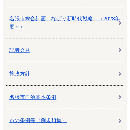
名張市総合計画「なばり新時代戦略」（2023年
度～）
記者会見
施政方針
名張市自治基本条例
市の条例等（例規類集）