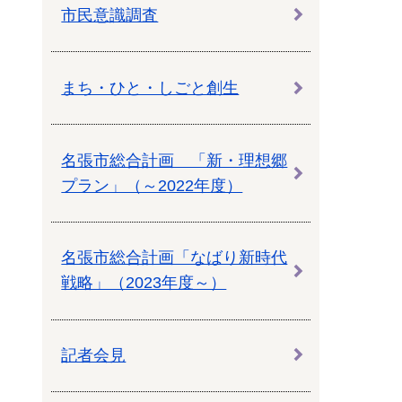
市民意識調査
まち・ひと・しごと創生
名張市総合計画 「新・理想郷
プラン」（～2022年度）
名張市総合計画「なばり新時代
戦略」（2023年度～）
記者会見