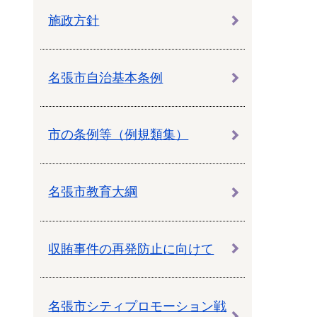
施政方針
名張市自治基本条例
市の条例等（例規類集）
名張市教育大綱
収賄事件の再発防止に向けて
名張市シティプロモーション戦