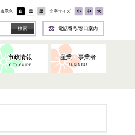
表示色
文字サイズ
電話番号/窓口案内
市政情報
産業・事業者
す
ひとり
保育所(園)・幼稚園・認定こども
防災協力事業所登録制度
環境・ペット・蜂等
障害者福祉
斎場・墓園
出前トーク
園・地域型保育
道路・交通・公園・都市計画
戦傷・戦没者
商工業
選挙
健康・福祉
やき
子どもの健診
名張市産業活性化推進協議会
人権・男女共同参画
人口・統計
ィスク