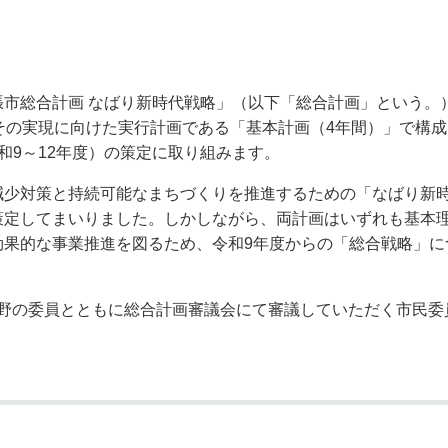
奨学金・就学援助
ール
電子自治体
市長の部屋
消費生活
シティプロモーショ
教育委員会
看護専門学校
市のプロフィール
市有財産売却・公売・
張市総合計画 なばり新時代戦略」（以下「総合計画」という。
その実現に向けた実行計画である「基本計画（4年間）」で構
和9～12年度）の策定に取り組みます。
遺贈寄附
減少対策と持続可能なまちづくりを推進するための「なばり新
策定してまいりました。しかしながら、両計画はいずれも基本理
効果的な事業推進を図るため、令和9年度からの「総合戦略」に
野の委員とともに総合計画審議会にて審議していただく市民委