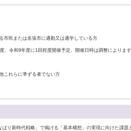
いる市民または名張市に通勤又は通学している方
程度、令和9年度に1回程度開催予定。開催日時は調整によりま
他これらに準ずる者でない方
なばり新時代戦略」で掲げる「基本構想」の実現に向けた課題と