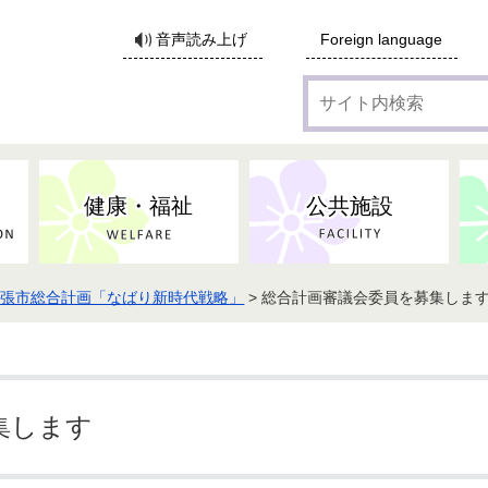
サ
音声読み上げ
Foreign language
イ
ト
内
検
索
健康・福祉
公共施設
名張市総合計画「なばり新時代戦略」
> 総合計画審議会委員を募集しま
各種広告・協賛のご案内
防災・消防
地域福祉
監査
税
子育てにかかる各種手当／
事業系ごみ・廃棄物
ごみ・リサイクル
子育て・教育
高齢者福祉
記者会見
子育て支援
親・寡婦家庭への支援
保険・年金・医療助成
施設見学会
住宅
税金
水道・下水道
非核平和事業
建築開発等
生活保護
歴史・文化
体育施設のご案内
子ども発達支援センター
こども支援センターかが
集します
地域づくり・市民活動
病気・けが・AED
市からのお知らせ
農林業
文化・生涯学習
広報・広聴
農業委員会
小中一貫教育・コミュニテ