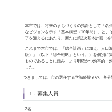
小・中学校
International Residents がいこ
情報公開制度・個人情報保護
くじん の みなさんへ
青少年健全育成
市の行財政
本市では、将来のまちづくりの指針として「名
なビジョンを示す「基本構想（10年間）」と、
了を迎えるにあたり、新たに第2次基本計画（令
公民連携
これまで本市では、「総合計画」に加え、人口
版）」（以下「総合戦略」という。）を個別に
ものであることに鑑み、より明確かつ効率的・
した。
つきましては、市の選任する学識経験者や、各分
1．募集人員
2名