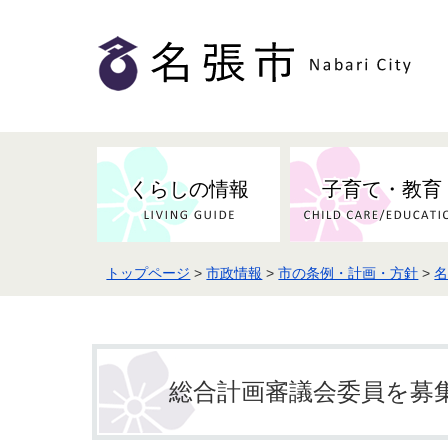
くらしの情報
子育て・教育
トップページ
>
市政情報
>
市の条例・計画・方針
>
健康・検（健）診・予防接種
市の条例・計画・方針
事業者の方へお知らせ
届出・証明
地域医療
妊娠・出産
市民センター・市民活動・交流施
斎場・墓園・墓地
市政へのご意見
入札・契約
スポーツ
設
予防接種
総合計画審議会委員を募
防災・防犯・消防・行方不明
市の人事・職員採用
被災者支援
観光業