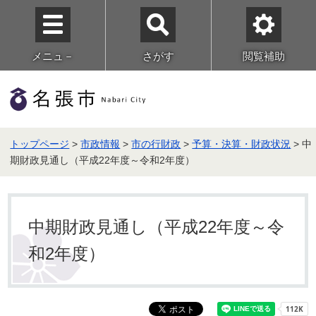
メニュ－
さがす
閲覧補助
トップページ
>
市政情報
>
市の行財政
>
予算・決算・財政状況
> 中
期財政見通し（平成22年度～令和2年度）
中期財政見通し（平成22年度～令
和2年度）