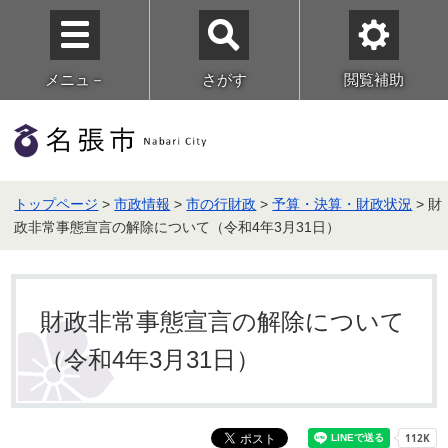
メニュ－
さがす
閲覧補助
トップページ
>
市政情報
>
市の行財政
>
予算・決算・財政状況
> 財
政非常事態宣言の解除について（令和4年3月31日）
財政非常事態宣言の解除について
（令和4年3月31日）