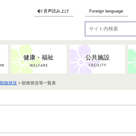
サ
音声読み上げ
Foreign language
イ
ト
内
検
索
健康・福祉
公共施設
・財政状況
> 財政状況等一覧表
各種広告・協賛のご案内
防災・消防
地域福祉
監査
税
子育てにかかる各種手当／
事業系ごみ・廃棄物
ごみ・リサイクル
子育て・教育
高齢者福祉
記者会見
子育て支援
親・寡婦家庭への支援
保険・年金・医療助成
施設見学会
住宅
税金
水道・下水道
非核平和事業
建築開発等
生活保護
歴史・文化
体育施設のご案内
子ども発達支援センター
こども支援センターかが
地域づくり・市民活動
病気・けが・AED
市からのお知らせ
農林業
文化・生涯学習
広報・広聴
農業委員会
小中一貫教育・コミュニテ