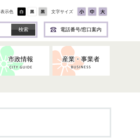
表示色
文字サイズ
電話番号/窓口案内
市政情報
産業・事業者
ひとり
保育所(園)・幼稚園・認定こども
防災協力事業所登録制度
環境・ペット・蜂等
障害者福祉
斎場・墓園
出前トーク
園・地域型保育
道路・交通・公園・都市計画
戦傷・戦没者
商工業
選挙
健康・福祉
やき
子どもの健診
名張市産業活性化推進協議会
人権・男女共同参画
人口・統計
ィスク