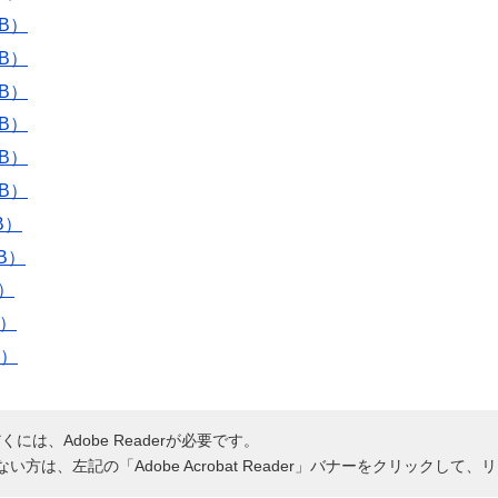
B）
B）
B）
B）
B）
B）
B）
B）
B）
B）
B）
には、Adobe Readerが必要です。
持ちでない方は、左記の「Adobe Acrobat Reader」バナーをクリッ