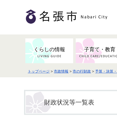
くらしの情報
子育て・教育
トップページ
>
市政情報
>
市の行財政
>
予算・決算
健康・検（健）診・予防接種
市の条例・計画・方針
事業者の方へお知らせ
届出・証明
地域医療
妊娠・出産
市民センター・市民活動・交流施
斎場・墓園・墓地
市政へのご意見
入札・契約
スポーツ
設
予防接種
財政状況等一覧表
防災・防犯・消防・行方不明
市の人事・職員採用
被災者支援
観光業