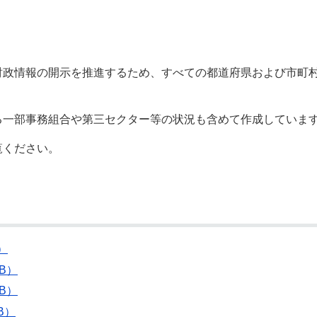
奨学金・就学援助
ール
電子自治体
市長の部屋
消費生活
シティプロモーショ
教育委員会
看護専門学校
市のプロフィール
市有財産売却・公売・
財政情報の開示を推進するため、すべての都道府県および市町村
遺贈寄附
る一部事務組合や第三セクター等の状況も含めて作成していま
覧ください。
）
B）
B）
B）