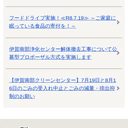
フードドライブ実施！≪R8.7.19≫ ～ご家庭に
眠っている食品の寄付を！～
伊賀南部浄化センター解体撤去工事について公
募型プロポーザル方式を実施します
【伊賀南部クリーンセンター】7月19日と8月1
6日のごみの受入れ中止とごみの減量・排出抑
制のお願い