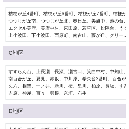
桔梗が丘4番町、桔梗が丘6番町、桔梗が丘7番町、桔梗が
つつじが丘南、つつじが丘北、春日丘、美旗中、池の台、
エクセル美旗、美旗中村、東田原、若草区、松陽台、うぐ
上小波田、下小波田、西原町、南古山、藤が丘、グリーン
C地区
すずらん台、上長瀬、長瀬、瀬古口、箕曲中村、中知山、
南百合が丘、夏見、赤坂、中川原、希央台3番町、百合が
丈六、相楽、一ノ井、新川、檀、星川、柏原、長坂、すみ
吉原、神屋、百々、羽根、奈垣、布生
D地区