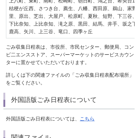
上八町、東町、南町、松崎町、朝日町、鴻之台、希央台1
桔梗が丘西、さつき台、薦生、八幡、西田原、鵜山、家野
里、原出、芝出、大屋戸、松原町、夏秋、短野、下三谷、
下比奈知、上比奈知、滝之原、黒田、結馬、井手、坂之下
鹿高、矢川、上三谷、竜口、四季ヶ丘
ごみ収集日程表は、市役所、市民センター、郵便局、コン
ビ二エンスストア、スーパーマーケットのサービスカウン
ターに置かせていただいております。
詳しくは下の関連ファイルの「ごみ収集日程表配布場所」
をご覧ください。
外国語版ごみ日程表について
外国語版ごみ日程表については、
こちら
関連ファイル