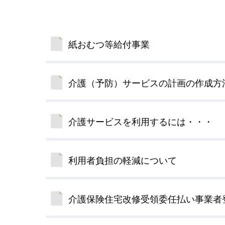
小・中学校
International Residents がいこ
情報公開制度・個人情報保護
くじん の みなさんへ
青少年健全育成
紙おむつ等給付事業
市の行財政
介護（予防）サービスの計画の作成方
公民連携
介護サービスを利用するには・・・
利用者負担の軽減について
介護保険住宅改修受領委任払い事業者