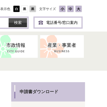
表示色
文字サイズ
電話番号/窓口案内
市政情報
産業・事業者
ひとり
保育所(園)・幼稚園・認定こども
防災協力事業所登録制度
環境・ペット・蜂等
障害者福祉
斎場・墓園
出前トーク
園・地域型保育
道路・交通・公園・都市計画
戦傷・戦没者
商工業
選挙
健康・福祉
やき
子どもの健診
申請書ダウンロード
名張市産業活性化推進協議会
人権・男女共同参画
人口・統計
ィスク