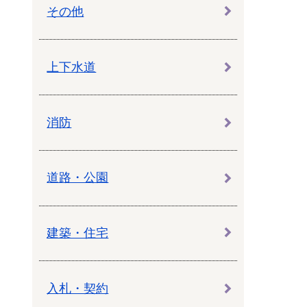
教育センター
その他
市の窓口一覧
ン
上下水道
貸付
オープンデータ
消防
道路・公園
建築・住宅
入札・契約