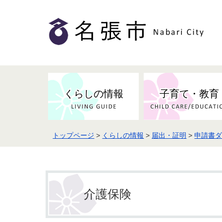
くらしの情報
子育て・教育
トップページ
>
くらしの情報
>
届出・証明
>
申請書
健康・検（健）診・予防接種
市の条例・計画・方針
事業者の方へお知らせ
届出・証明
地域医療
妊娠・出産
市民センター・市民活動・交流施
斎場・墓園・墓地
市政へのご意見
入札・契約
スポーツ
設
予防接種
介護保険
防災・防犯・消防・行方不明
市の人事・職員採用
被災者支援
観光業