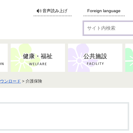
サ
音声読み上げ
Foreign language
イ
ト
内
検
索
健康・福祉
公共施設
ダウンロード
> 介護保険
各種広告・協賛のご案内
防災・消防
地域福祉
監査
税
子育てにかかる各種手当／
事業系ごみ・廃棄物
ごみ・リサイクル
子育て・教育
高齢者福祉
記者会見
子育て支援
親・寡婦家庭への支援
保険・年金・医療助成
施設見学会
住宅
税金
水道・下水道
非核平和事業
建築開発等
生活保護
歴史・文化
体育施設のご案内
子ども発達支援センター
こども支援センターかが
地域づくり・市民活動
病気・けが・AED
市からのお知らせ
農林業
文化・生涯学習
広報・広聴
農業委員会
小中一貫教育・コミュニテ