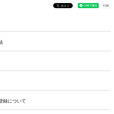
奨学金・就学援助
ール
電子自治体
市長の部屋
消費生活
シティプロモーショ
教育委員会
看護専門学校
市のプロフィール
市有財産売却・公売・
法
遺贈寄附
登録について