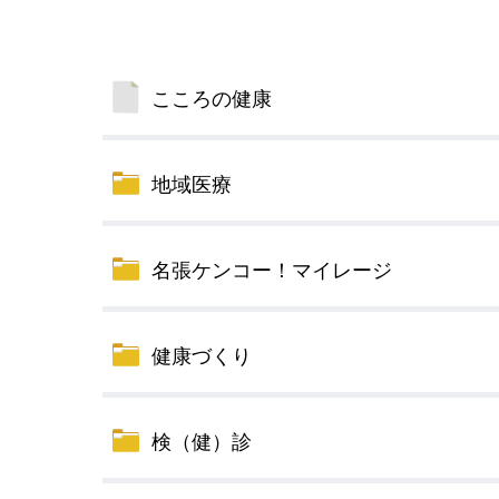
小・中学校
International Residents がいこ
情報公開制度・個人情報保護
くじん の みなさんへ
青少年健全育成
こころの健康
市の行財政
地域医療
公民連携
名張ケンコー！マイレージ
健康づくり
検（健）診