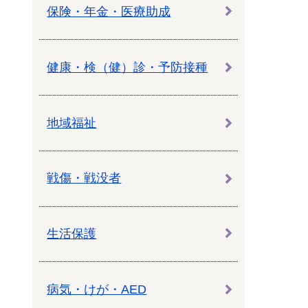
教育センター
保険・年金・医療助成
市の窓口一覧
ン
健康・検（健）診・予防接種
貸付
オープンデータ
地域福祉
戦傷・戦没者
生活保護
病気・けが・AED