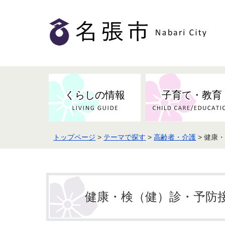
くらしの情報
子育て・教育
トップページ
>
テーマで探す
>
高齢者・介護
> 健康
健康・検（健）診・予防接種
市の条例・計画・方針
事業者の方へお知らせ
届出・証明
地域医療
妊娠・出産
市民センター・市民活動・交流施
斎場・墓園・墓地
市政へのご意見
入札・契約
スポーツ
設
予防接種
健康・検（健）診・予防
防災・防犯・消防・行方不明
市の人事・職員採用
被災者支援
観光業