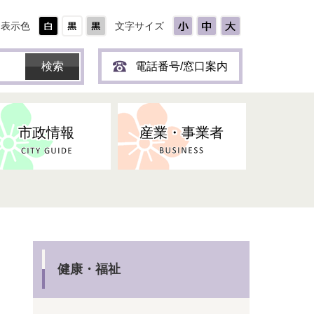
表示色
文字サイズ
電話番号/窓口案内
市政情報
産業・事業者
ひとり
保育所(園)・幼稚園・認定こども
防災協力事業所登録制度
環境・ペット・蜂等
障害者福祉
斎場・墓園
出前トーク
園・地域型保育
道路・交通・公園・都市計画
戦傷・戦没者
商工業
選挙
健康・福祉
やき
子どもの健診
健康・福祉
名張市産業活性化推進協議会
人権・男女共同参画
人口・統計
ィスク