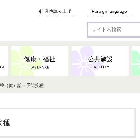
サ
音声読み上げ
Foreign language
イ
ト
内
検
索
健康・福祉
公共施設
・検（健）診・予防接種
各種広告・協賛のご案内
防災・消防
地域福祉
監査
税
子育てにかかる各種手当／
事業系ごみ・廃棄物
ごみ・リサイクル
子育て・教育
高齢者福祉
記者会見
子育て支援
親・寡婦家庭への支援
保険・年金・医療助成
施設見学会
住宅
税金
水道・下水道
非核平和事業
建築開発等
生活保護
歴史・文化
体育施設のご案内
子ども発達支援センター
こども支援センターかが
接種
地域づくり・市民活動
病気・けが・AED
市からのお知らせ
農林業
文化・生涯学習
広報・広聴
農業委員会
小中一貫教育・コミュニテ