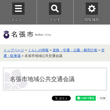
メニュ－
さがす
閲覧補助
トップページ
>
くらしの情報
>
道路・交通・公園・都市計画
>
交
通・駐車場
> 名張市地域公共交通会議
名張市地域公共交通会議