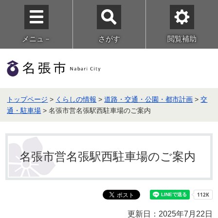
メニュ－
さがす
閲覧補助
トップページ
>
くらしの情報
>
道路・交通・公園・都市計画
>
交
通・駐車場
> 名張市営名張駅西駐車場のご案内
名張市営名張駅西駐車場のご案内
更新日：2025年7月22日