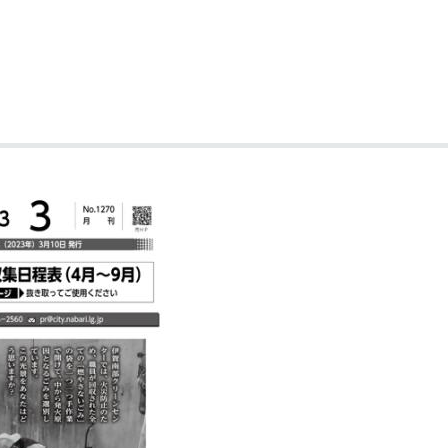
奨学金・就学援助
ール
電子自治体
市長の部屋
消費生活
シティプロモーショ
教育委員会
看護専門学校
市のプロフィール
市有財産売却・公売・
遺贈寄附