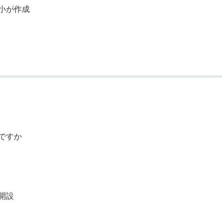
小が作成
ですか
開設