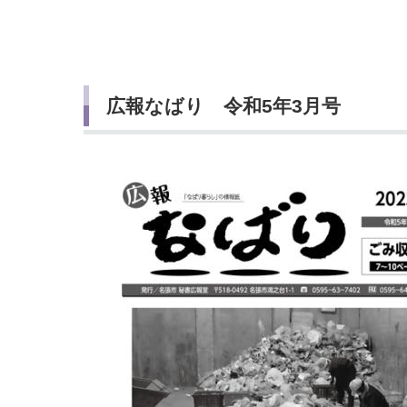
小・中学校
International Residents がいこ
情報公開制度・個人情報保護
くじん の みなさんへ
青少年健全育成
市の行財政
広報なばり 令和5年3月号
公民連携