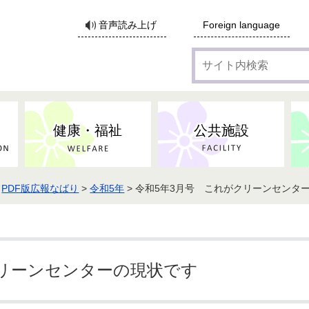
サ
音声読み上げ
Foreign language
イ
ト
内
検
索
健康・福祉
公共施設
>
PDF版広報なばり
>
令和5年
> 令和5年3月号 これがクリーンセンタ
各種広告・協賛のご案内
防災・消防
地域福祉
監査
税
子育てにかかる各種手当／
事業系ごみ・廃棄物
ごみ・リサイクル
子育て・教育
高齢者福祉
記者会見
子育て支援
親・寡婦家庭への支援
保険・年金・医療助成
施設見学会
住宅
税金
水道・下水道
非核平和事業
建築開発等
生活保護
歴史・文化
体育施設のご案内
子ども発達支援センター
こども支援センターかが
クリーンセンターの現状です
地域づくり・市民活動
病気・けが・AED
市からのお知らせ
農林業
文化・生涯学習
広報・広聴
農業委員会
小中一貫教育・コミュニテ