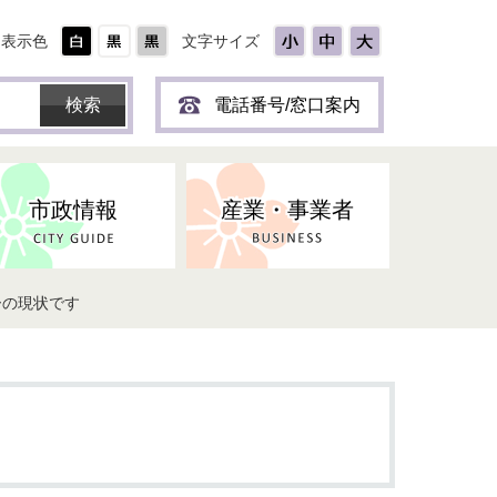
表示色
文字サイズ
電話番号/窓口案内
市政情報
産業・事業者
ーの現状です
ひとり
保育所(園)・幼稚園・認定こども
防災協力事業所登録制度
環境・ペット・蜂等
障害者福祉
斎場・墓園
出前トーク
園・地域型保育
道路・交通・公園・都市計画
戦傷・戦没者
商工業
選挙
健康・福祉
やき
子どもの健診
名張市産業活性化推進協議会
人権・男女共同参画
人口・統計
ィスク