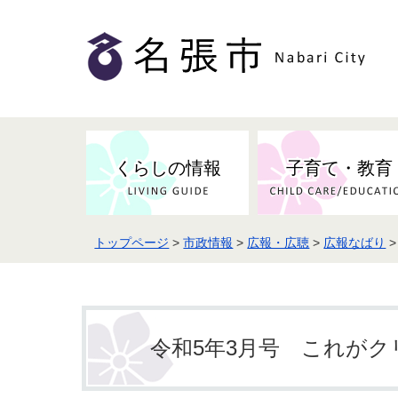
くらしの情報
子育て・教育
トップページ
>
市政情報
>
広報・広聴
>
広報なばり
健康・検（健）診・予防接種
市の条例・計画・方針
事業者の方へお知らせ
届出・証明
地域医療
妊娠・出産
市民センター・市民活動・交流施
斎場・墓園・墓地
市政へのご意見
入札・契約
スポーツ
設
予防接種
令和5年3月号 これが
防災・防犯・消防・行方不明
市の人事・職員採用
被災者支援
観光業