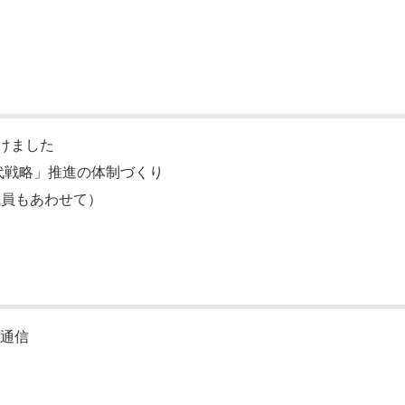
けました
代戦略」推進の体制づくり
職員もあわせて）
ル通信