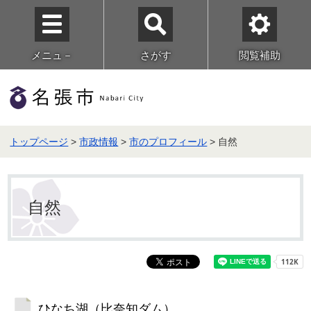
メニュ－
さがす
閲覧補助
トップページ
>
市政情報
>
市のプロフィール
> 自然
自然
ひなち湖（比奈知ダム）