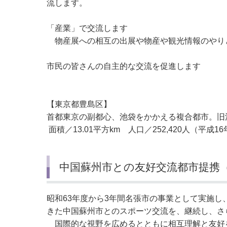
流します。
「産業」で交流します
物産展への相互の出展や物産や観光情報のやり
市民の皆さんの自主的な交流を促進します
【東京都豊島区】
首都東京の副都心、池袋をかかえる複合都市。旧
面積／13.01平方km 人口／252,420人（平成1
中国蘇州市との友好交流都市提携（
昭和63年度から3年間名張市の事業として実施
きた中国蘇州市とのスポーツ交流を、継続し、さ
国際的な視野を広めるとともに相互理解と友好