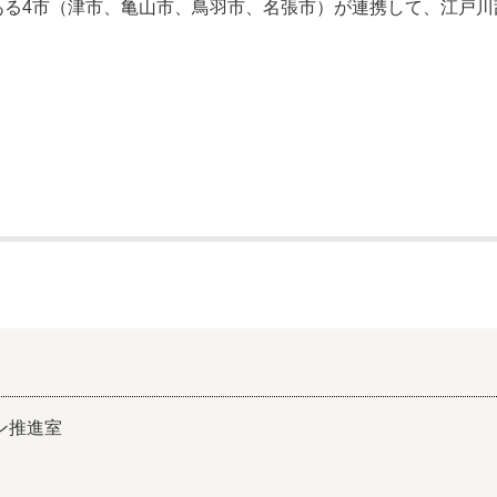
ある4市（津市、亀山市、鳥羽市、名張市）が連携して、江戸川
ン推進室