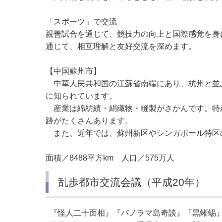
「スポーツ」で交流
親善試合を通じて、競技力の向上と国際感覚を身
通じて、相互理解と友好交流を深めます。
【中国蘇州市】
中華人民共和国の江蘇省南端にあり、杭州と並ぶ
に知られています。
産業は綿紡績・絹織物・縫製がさかんです。特産
跡がたくさんあります。
また、近年では、蘇州新区やシンガポール特区
面積／8488平方km 人口／575万人
乱歩都市交流会議（平成20年）
『怪人二十面相』『パノラマ島奇談』『黒蜥蜴