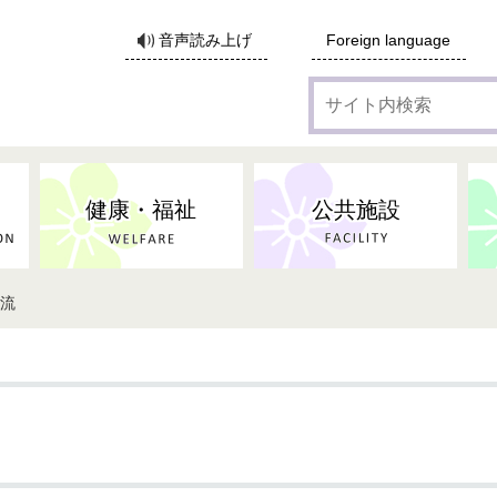
サ
音声読み上げ
Foreign language
イ
ト
内
検
索
健康・福祉
公共施設
交流