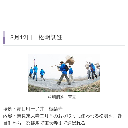
3月12日 松明調進
松明調進（写真）
場所：赤目町一ノ井 極楽寺
内容：奈良東大寺二月堂のお水取りに使われる松明を、赤
目町から一部徒歩で東大寺まで運ばれる。