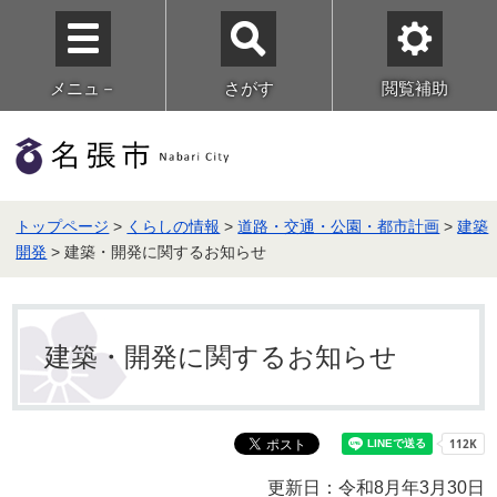
メニュ－
さがす
閲覧補助
トップページ
>
くらしの情報
>
道路・交通・公園・都市計画
>
建築
開発
> 建築・開発に関するお知らせ
建築・開発に関するお知らせ
更新日：令和8月年3月30日