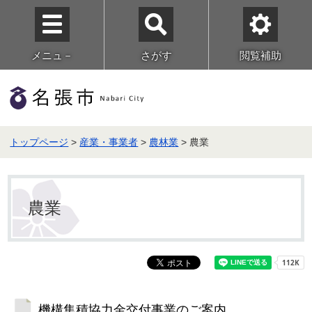
メニュ－
さがす
閲覧補助
トップページ
>
産業・事業者
>
農林業
> 農業
農業
機構集積協力金交付事業のご案内