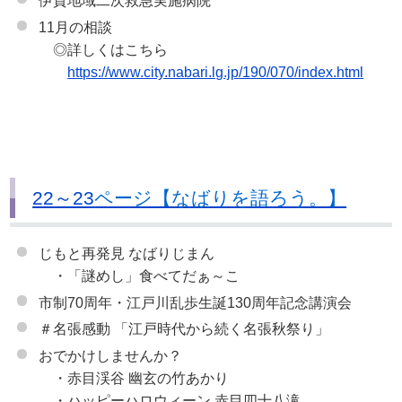
伊賀地域二次救急実施病院
11月の相談
◎詳しくはこちら
https://www.city.nabari.lg.jp/190/070/index.html
22～23
ページ【なばりを語ろう。】
じもと再発見 なばりじまん
・「謎めし」食べてだぁ～こ
市制70周年・江戸川乱歩生誕130周年記念講演会
＃名張感動 「江戸時代から続く名張秋祭り」
おでかけしませんか？
・赤目渓谷 幽玄の竹あかり
・ハッピーハロウィーン 赤目四十八滝