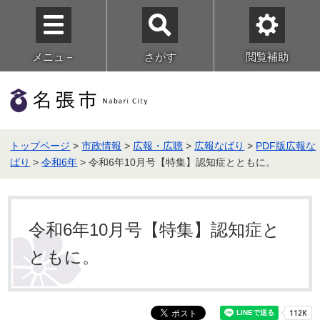
メニュ－
さがす
閲覧補助
トップページ
>
市政情報
>
広報・広聴
>
広報なばり
>
PDF版広報な
ばり
>
令和6年
> 令和6年10月号【特集】認知症とともに。
令和6年10月号【特集】認知症と
ともに。