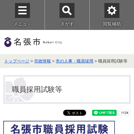
メニュ－
さがす
閲覧補助
トップページ
>
市政情報
>
市の人事・職員採用
> 職員採用試験等
職員採用試験等