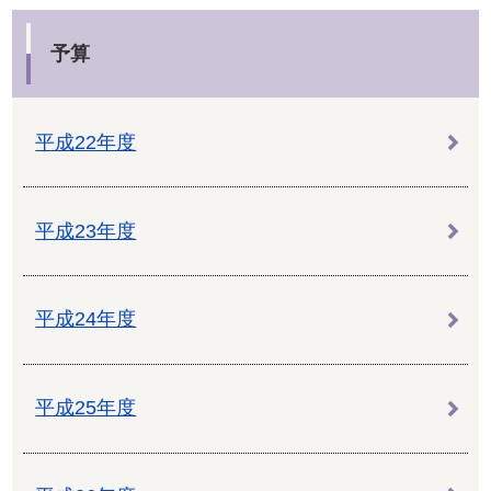
予算
平成22年度
平成23年度
平成24年度
平成25年度