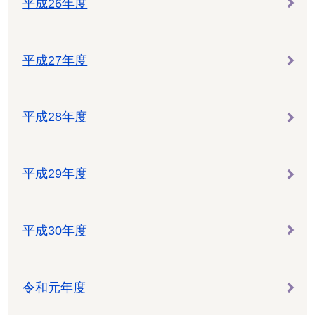
平成26年度
平成27年度
平成28年度
平成29年度
平成30年度
令和元年度