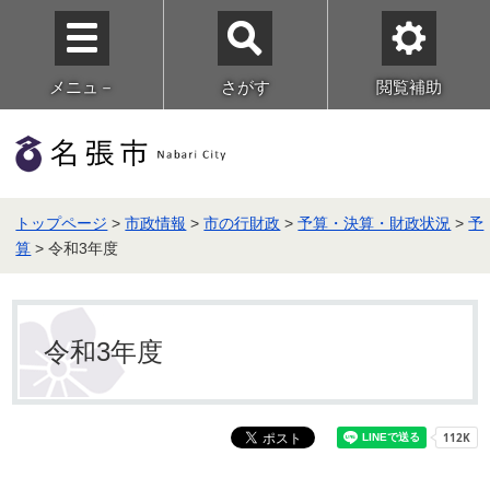
メニュ－
さがす
閲覧補助
トップページ
>
市政情報
>
市の行財政
>
予算・決算・財政状況
>
予
算
> 令和3年度
令和3年度