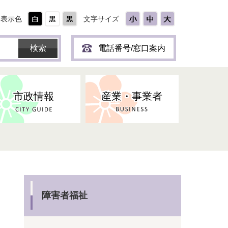
表示色
文字サイズ
電話番号/窓口案内
市政情報
産業・事業者
ひとり
保育所(園)・幼稚園・認定こども
防災協力事業所登録制度
環境・ペット・蜂等
障害者福祉
斎場・墓園
出前トーク
園・地域型保育
道路・交通・公園・都市計画
戦傷・戦没者
商工業
選挙
健康・福祉
やき
子どもの健診
障害者福祉
名張市産業活性化推進協議会
人権・男女共同参画
人口・統計
ィスク