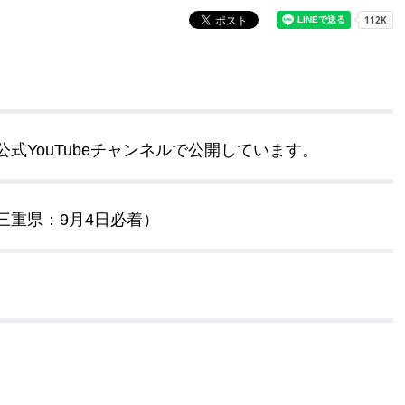
奨学金・就学援助
ール
電子自治体
市長の部屋
消費生活
シティプロモーショ
教育委員会
看護専門学校
市のプロフィール
市有財産売却・公売・
式YouTubeチャンネルで公開しています。
遺贈寄附
三重県：9月4日必着）