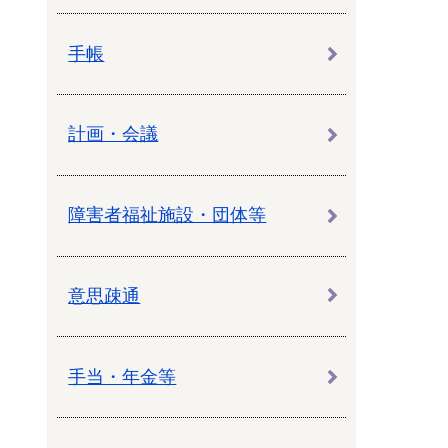
手帳
計画・会議
障害者福祉施設・団体等
意思疎通
手当・年金等