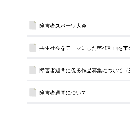
小・中学校
International Residents がいこ
情報公開制度・個人情報保護
くじん の みなさんへ
青少年健全育成
障害者スポーツ大会
市の行財政
共生社会をテーマにした啓発動画を市公
公民連携
障害者週間に係る作品募集について（
障害者週間について