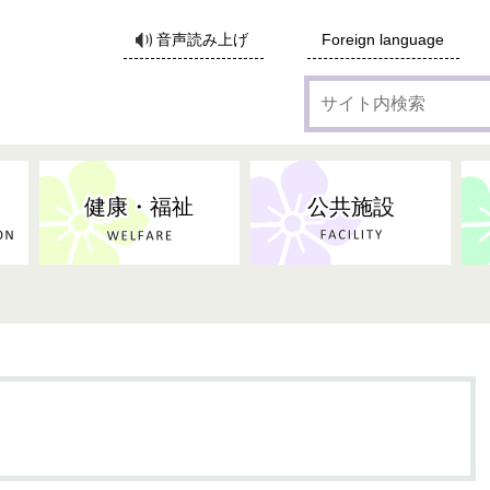
サ
音声読み上げ
Foreign language
イ
ト
内
検
索
健康・福祉
公共施設
各種広告・協賛のご案内
防災・消防
地域福祉
監査
税
子育てにかかる各種手当／
事業系ごみ・廃棄物
ごみ・リサイクル
子育て・教育
高齢者福祉
記者会見
子育て支援
親・寡婦家庭への支援
保険・年金・医療助成
施設見学会
住宅
税金
水道・下水道
非核平和事業
建築開発等
生活保護
歴史・文化
体育施設のご案内
子ども発達支援センター
こども支援センターかが
地域づくり・市民活動
病気・けが・AED
市からのお知らせ
農林業
文化・生涯学習
広報・広聴
農業委員会
小中一貫教育・コミュニテ