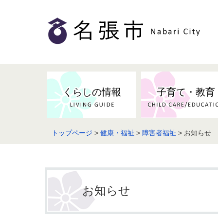
くらしの情報
子育て・教育
トップページ
>
健康・福祉
>
障害者福祉
> お知らせ
健康・検（健）診・予防接種
市の条例・計画・方針
事業者の方へお知らせ
届出・証明
地域医療
妊娠・出産
市民センター・市民活動・交流施
斎場・墓園・墓地
市政へのご意見
入札・契約
スポーツ
設
予防接種
お知らせ
防災・防犯・消防・行方不明
市の人事・職員採用
被災者支援
観光業