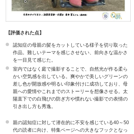
【評価された点】
認知症の母親の髪をカットしている様子を切り取った
作品。難しいテーマを感じさせない、前向きな温かさ
を一目見て感じた。
室内ではなく庭で撮影することで、自然光が作る柔ら
かい空気感を出している。爽やかで美しいグリーンの
差し色が開放感や明るい印象付けに成功しており、母
親への愛情やこれまでのストーリーを想像させる。太
陽直下での白飛びの防ぎ方や慣れない撮影での表情の
引き出し方も秀逸。
親の認知症に対して潜在的に不安を感じている40～50
代の読者に向け、特集ページへの大きなフックとなっ