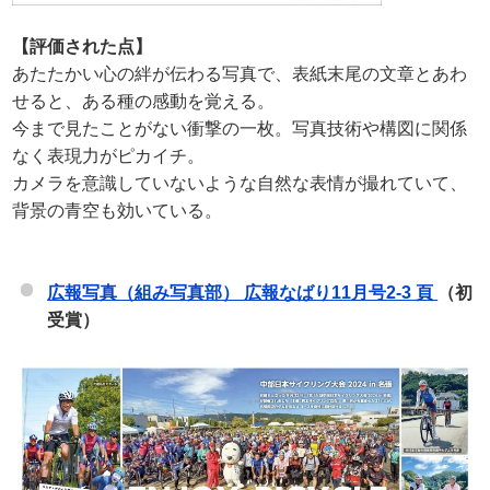
【評価された点】
あたたかい心の絆が伝わる写真で、表紙末尾の文章とあわ
せると、ある種の感動を覚える。
今まで見たことがない衝撃の一枚。写真技術や構図に関係
なく表現力がピカイチ。
カメラを意識していないような自然な表情が撮れていて、
背景の青空も効いている。
広報写真（組み写真部） 広報なばり11月号2-3 頁
（初
受賞）