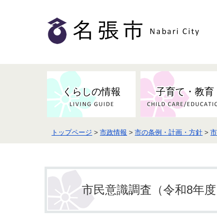
くらしの情報
子育て・教育
トップページ
>
市政情報
>
市の条例・計画・方針
>
健康・検（健）診・予防接種
市の条例・計画・方針
事業者の方へお知らせ
届出・証明
地域医療
妊娠・出産
市民センター・市民活動・交流施
斎場・墓園・墓地
市政へのご意見
入札・契約
スポーツ
設
予防接種
市民意識調査（令和8年
防災・防犯・消防・行方不明
市の人事・職員採用
被災者支援
観光業