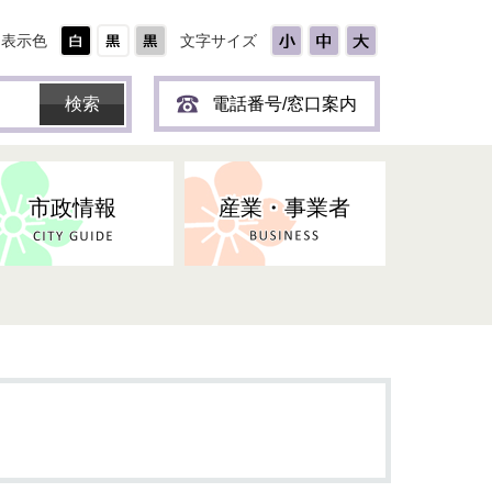
表示色
文字サイズ
電話番号/窓口案内
市政情報
産業・事業者
ひとり
保育所(園)・幼稚園・認定こども
防災協力事業所登録制度
環境・ペット・蜂等
障害者福祉
斎場・墓園
出前トーク
園・地域型保育
道路・交通・公園・都市計画
戦傷・戦没者
商工業
選挙
健康・福祉
やき
子どもの健診
名張市産業活性化推進協議会
人権・男女共同参画
人口・統計
ィスク