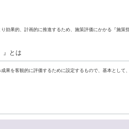
奨学金・就学援助
ール
電子自治体
市長の部屋
消費生活
シティプロモーショ
教育委員会
看護専門学校
市のプロフィール
市有財産売却・公売・
り効果的、計画的に推進するため、施策評価にかかる『施策指
遺贈寄附
）』とは
成果を客観的に評価するために設定するもので、基本として、