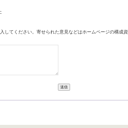
た
。
入してください。寄せられた意見などはホームページの構成資
送信