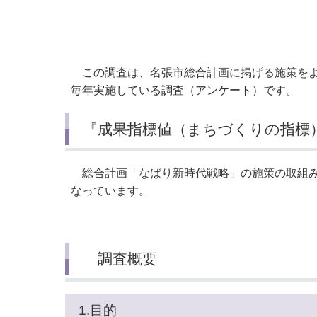
小・中学校
International Residents がいこ
情報公開制度・個人情報保護
くじん の みなさんへ
青少年健全育成
市の行財政
この調査は、名張市総合計画に掲げる施策をよ
毎年実施している調査（アンケート）です。
公民連携
『成果指標値（まちづくりの指標
総合計画「なばり新時代戦略」の施策の取組み
なっています。
調査概要
1.目的