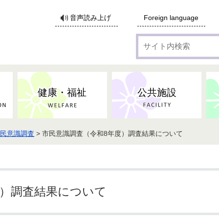
サ
音声読み上げ
Foreign language
イ
ト
内
検
索
健康・福祉
公共施設
市民意識調査
> 市民意識調査（令和8年度）調査結果について
各種広告・協賛のご案内
防災・消防
地域福祉
監査
税
子育てにかかる各種手当／
事業系ごみ・廃棄物
ごみ・リサイクル
子育て・教育
高齢者福祉
記者会見
子育て支援
親・寡婦家庭への支援
保険・年金・医療助成
施設見学会
住宅
税金
水道・下水道
非核平和事業
建築開発等
生活保護
歴史・文化
体育施設のご案内
子ども発達支援センター
こども支援センターかが
度）調査結果について
地域づくり・市民活動
病気・けが・AED
市からのお知らせ
農林業
文化・生涯学習
広報・広聴
農業委員会
小中一貫教育・コミュニテ