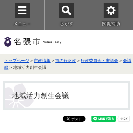
メニュ－
さがす
閲覧補助
トップページ
>
市政情報
>
市の行財政
>
行政委員会・審議会
>
会議
録
> 地域活力創生会議
地域活力創生会議