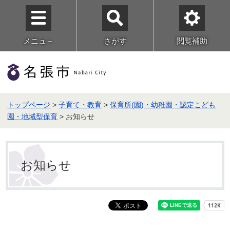
メニュ－
さがす
閲覧補助
トップページ
>
子育て・教育
>
保育所(園)・幼稚園・認定こども
園・地域型保育
> お知らせ
お知らせ