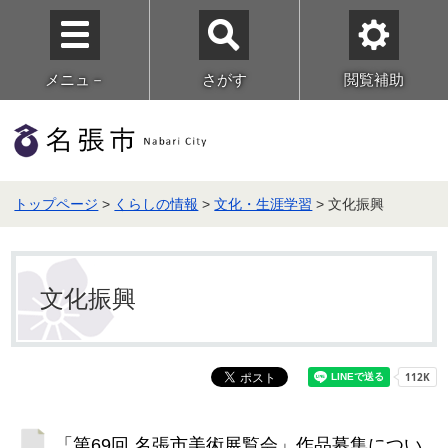
メニュ－
さがす
閲覧補助
トップページ
>
くらしの情報
>
文化・生涯学習
> 文化振興
文化振興
「第69回 名張市美術展覧会」作品募集につい