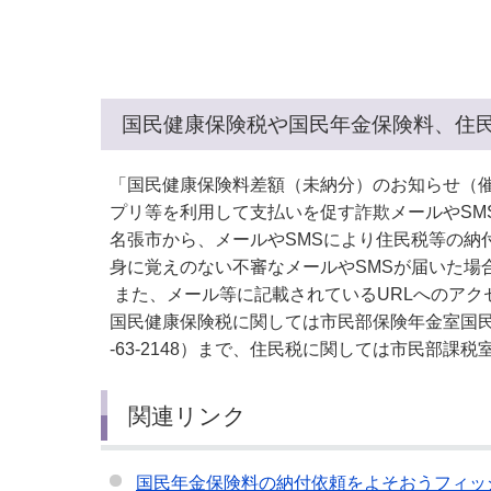
小・中学校
International Residents がいこ
情報公開制度・個人情報保護
くじん の みなさんへ
青少年健全育成
市の行財政
国民健康保険税や国民年金保険料、住
公民連携
「国民健康保険料差額（未納分）のお知らせ（催
プリ等を利用して支払いを促す詐欺メールやSM
名張市から、メールやSMSにより住民税等の納
身に覚えのない不審なメールやSMSが届いた場
また、メール等に記載されているURLへのアク
国民健康保険税に関しては市民部保険年金室国民健康
-63-2148）まで、住民税に関しては市民部課税室
関連リンク
国民年金保険料の納付依頼をよそおうフィッ