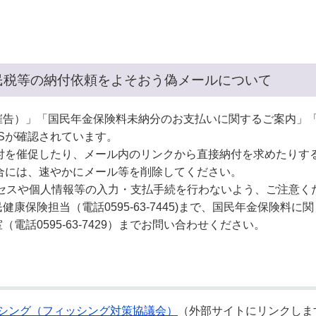
奨学金・就学援助
ール
電子自治体
市長の部屋
消費生活
シティプロモーショ
教育委員会
看護専門学校
市のプロフィール
市有財産売却・公売・
民税等の納付依頼をよそおう偽メールについて
遺贈寄附
告）」「国民年金保険料未納分のお支払いに関するご案内」「住
Sが確認されています。
付を催促したり、メール内のリンクから直接納付を求めたりす
合には、速やかにメール等を削除してください。
セスや個人情報等の入力・支払手続を行わないよう、ご注意く
保険担当（電話0595-63-7445)まで、国民年金保険料に
（電話0595-63-7429）までお問い合わせください。
シング（フィッシング対策協議会）
（外部サイトにリンクしま