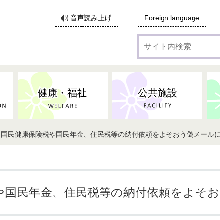
サ
音声読み上げ
Foreign language
イ
ト
内
検
索
健康・福祉
公共施設
】国民健康保険税や国民年金、住民税等の納付依頼をよそおう偽メール
各種広告・協賛のご案内
防災・消防
地域福祉
監査
税
子育てにかかる各種手当／
事業系ごみ・廃棄物
ごみ・リサイクル
子育て・教育
高齢者福祉
記者会見
子育て支援
親・寡婦家庭への支援
保険・年金・医療助成
施設見学会
住宅
税金
水道・下水道
非核平和事業
建築開発等
生活保護
歴史・文化
体育施設のご案内
子ども発達支援センター
こども支援センターかが
や国民年金、住民税等の納付依頼をよそ
地域づくり・市民活動
病気・けが・AED
市からのお知らせ
農林業
文化・生涯学習
広報・広聴
農業委員会
小中一貫教育・コミュニテ