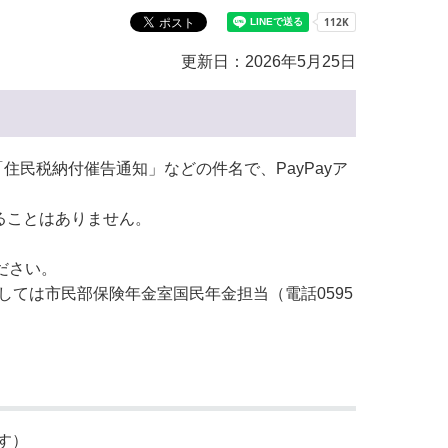
教育センター
市の窓口一覧
ン
更新日：2026年5月25日
貸付
オープンデータ
民税納付催告通知」などの件名で、PayPayア
ることはありません。
ださい。
関しては市民部保険年金室国民年金担当（電話0595
す）