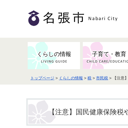
くらしの情報
子育て・教育
トップページ
>
くらしの情報
>
税
>
市民税
> 【注意
健康・検（健）診・予防接種
市の条例・計画・方針
事業者の方へお知らせ
届出・証明
地域医療
妊娠・出産
市民センター・市民活動・交流施
斎場・墓園・墓地
市政へのご意見
入札・契約
スポーツ
設
予防接種
【注意】国民健康保険税
防災・防犯・消防・行方不明
市の人事・職員採用
被災者支援
観光業