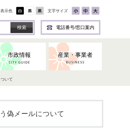
表示色
文字サイズ
電話番号/窓口案内
市政情報
産業・事業者
について
ひとり
保育所(園)・幼稚園・認定こども
防災協力事業所登録制度
環境・ペット・蜂等
障害者福祉
斎場・墓園
出前トーク
園・地域型保育
道路・交通・公園・都市計画
戦傷・戦没者
商工業
選挙
健康・福祉
やき
子どもの健診
おう偽メールについて
名張市産業活性化推進協議会
人権・男女共同参画
人口・統計
ィスク