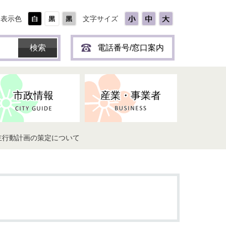
表示色
文字サイズ
電話番号/窓口案内
市政情報
産業・事業者
主行動計画の策定について
ひとり
保育所(園)・幼稚園・認定こども
防災協力事業所登録制度
環境・ペット・蜂等
障害者福祉
斎場・墓園
出前トーク
園・地域型保育
道路・交通・公園・都市計画
戦傷・戦没者
商工業
選挙
健康・福祉
やき
子どもの健診
名張市産業活性化推進協議会
人権・男女共同参画
人口・統計
ィスク