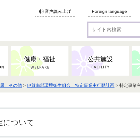
サ
音声読み上げ
Foreign language
イ
ト
内
検
索
健康・福祉
公共施設
し尿、その他
>
伊賀南部環境衛生組合 特定事業主行動計画
> 特定事業
各種広告・協賛のご案内
防災・消防
地域福祉
監査
税
子育てにかかる各種手当／
事業系ごみ・廃棄物
ごみ・リサイクル
子育て・教育
高齢者福祉
記者会見
子育て支援
親・寡婦家庭への支援
保険・年金・医療助成
施設見学会
住宅
税金
水道・下水道
非核平和事業
建築開発等
生活保護
歴史・文化
体育施設のご案内
子ども発達支援センター
こども支援センターかが
定について
地域づくり・市民活動
病気・けが・AED
市からのお知らせ
農林業
文化・生涯学習
広報・広聴
農業委員会
小中一貫教育・コミュニテ