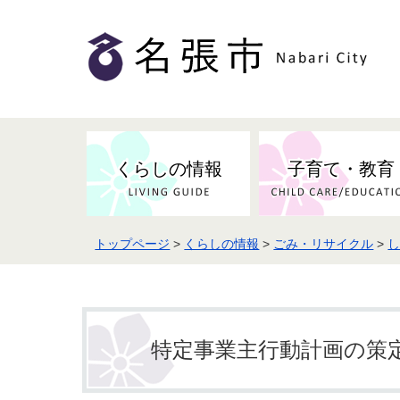
くらしの情報
子育て・教育
トップページ
>
くらしの情報
>
ごみ・リサイクル
>
健康・検（健）診・予防接種
市の条例・計画・方針
事業者の方へお知らせ
届出・証明
地域医療
妊娠・出産
市民センター・市民活動・交流施
斎場・墓園・墓地
市政へのご意見
入札・契約
スポーツ
設
予防接種
特定事業主行動計画の策
防災・防犯・消防・行方不明
市の人事・職員採用
被災者支援
観光業