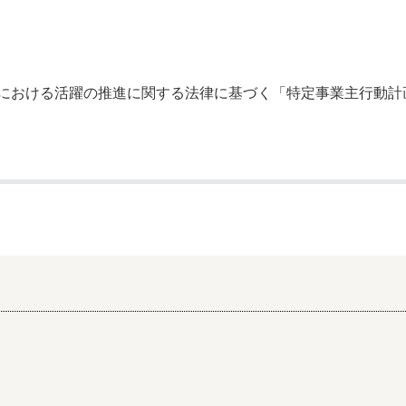
奨学金・就学援助
ール
電子自治体
市長の部屋
消費生活
シティプロモーショ
教育委員会
看護専門学校
市のプロフィール
市有財産売却・公売・
における活躍の推進に関する法律に基づく「特定事業主行動計
遺贈寄附