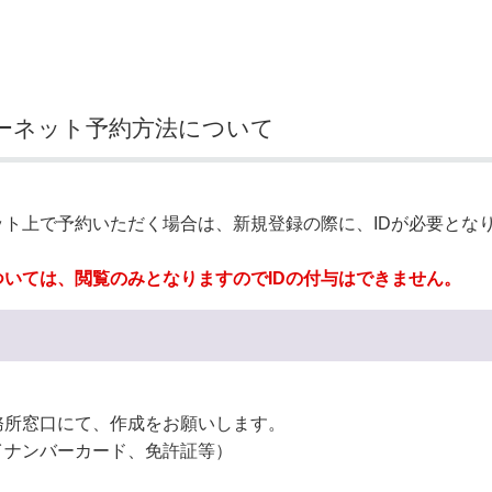
奨学金・就学援助
ール
電子自治体
市長の部屋
消費生活
シティプロモーショ
教育委員会
看護専門学校
市のプロフィール
市有財産売却・公売・
ーネット予約方法について
遺贈寄附
ト上で予約いただく場合は、新規登録の際に、IDが必要とな
いては、閲覧のみとなりますのでIDの付与はできません。
務所窓口にて、作成をお願いします。
イナンバーカード、免許証等）