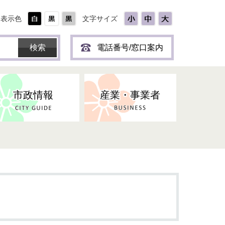
表示色
文字サイズ
電話番号/窓口案内
市政情報
産業・事業者
ひとり
保育所(園)・幼稚園・認定こども
防災協力事業所登録制度
環境・ペット・蜂等
障害者福祉
斎場・墓園
出前トーク
園・地域型保育
道路・交通・公園・都市計画
戦傷・戦没者
商工業
選挙
健康・福祉
やき
子どもの健診
名張市産業活性化推進協議会
人権・男女共同参画
人口・統計
ィスク