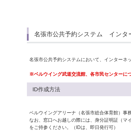
小・中学校
International Residents がいこ
情報公開制度・個人情報保護
くじん の みなさんへ
青少年健全育成
市の行財政
名張市公共予約システム インタ
公民連携
名張市公共予約システムにおいて、インターネッ
※ベルウイング武道交流館、各市民センターにつ
ID作成方法
ベルウイングアリーナ（名張市総合体育館）事
なお、窓口へお越しの際には、身分証明証（マ
をご持参ください。（IDは、即日発行可）