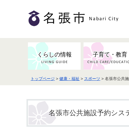
くらしの情報
子育て・教育
トップページ
>
健康・福祉
>
スポーツ
> 名張市公共
健康・検（健）診・予防接種
市の条例・計画・方針
事業者の方へお知らせ
届出・証明
地域医療
妊娠・出産
市民センター・市民活動・交流施
斎場・墓園・墓地
市政へのご意見
入札・契約
スポーツ
設
予防接種
名張市公共施設予約シス
防災・防犯・消防・行方不明
市の人事・職員採用
被災者支援
観光業