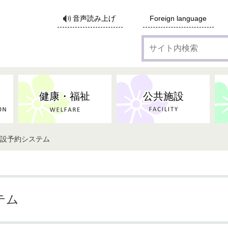
サ
音声読み上げ
Foreign language
イ
ト
内
検
索
健康・福祉
公共施設
施設予約システム
各種広告・協賛のご案内
防災・消防
地域福祉
監査
税
子育てにかかる各種手当／
事業系ごみ・廃棄物
ごみ・リサイクル
子育て・教育
高齢者福祉
記者会見
子育て支援
親・寡婦家庭への支援
保険・年金・医療助成
施設見学会
住宅
税金
水道・下水道
非核平和事業
建築開発等
生活保護
歴史・文化
体育施設のご案内
子ども発達支援センター
こども支援センターかが
テム
地域づくり・市民活動
病気・けが・AED
市からのお知らせ
農林業
文化・生涯学習
広報・広聴
農業委員会
小中一貫教育・コミュニテ