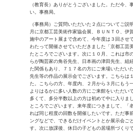
（教育長）ありがとうございました。ただ今、
い。事務局。
（事務局）ご質問いただいた２点についてご説
月に京都工芸美術作家協会展、ＢＵＮＴＯ、伊
施中のアート展まで含めて、今年度は３回させ
わたって開催させていただきました「京都工芸
たところでございます。次に１０月、これは市
らが陶芸家の角谷先生、日本画の津田先生、組
た関係もあり、７１７名の方にご来場いただい
先生等の作品の展示会でございます。こちらは
た。こちらの方、年度内、２月から３月にもう
よりはるかに多い人数の方にご来館をいただい
多くて、多分半数以上の方は初めて中に入りま
ところでございます。来年度につきまして、「
れば同じ程度の回数を開催したいです。ただ事
ングなどで、できるだけイベントとか展示会ご
す。次に放課後、休日の子どもの居場所づくり