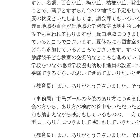
すと、名張、百合が丘、梅が丘、桔梗が丘、錦
ことで、薦原とすずらん台の２地域も予定をし
度の状況といたしましては、議会等でもいろい
赤目地域や百合が丘地域の学習教室は基本的に
等でも言われておりますが、箕曲地域につきま
ているところでございます。夏休みにも図書室
どもも参加しているところでございます。すべ
放課後子ども教室の交流的なところも進めてい
学校をつなぐ地域学校協働活動推進員の設置に
委嘱できるぐらいの思いで進めてまいりたいと
（教育長）はい。ありがとうございました。そ
（事務局）市民プールの今後のあり方につきま
会の方から、あり方の検討の答申をいただいた
向も踏まえながら検討もしているものの、一方
重に、あり方につきまして検討もしていきたい
（教育長）はい。ありがとうございました。そ