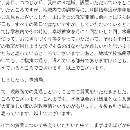
生、赤目、つつじが丘、箕曲の８地域、設置いただいていると
ていたところですが、地域内での調整等により開始年度が来年
ろご意見もございました。主に平日の教室開催に前向きに取り
平日も、すべての曜日ではないですが、していただいていると
しては学校内で今の時期、卓球教室を月に１回ないし２回、水
を使って、おにぎりづくり等をやっていただいて、それも平日
ての教室が同じような形でするのはなかなか難しいかと思いま
けたらと思っているところでございます。あと、地域学校協働
ついても、ご指摘の通り、遅れている部分でありますけれども
考えているところでございます。以上でございます。
うしましたら、事務局。
して、現段階での見通しということでご質問をいただきました
ところでございます。これまでも、水泳協会とは幾度となく意
で大変厳しい市の財政事情というのがあります。今後も引き続
と思っています。以上でございます。
れぞれの質問について答えていただいた中で、まずは先ほどか