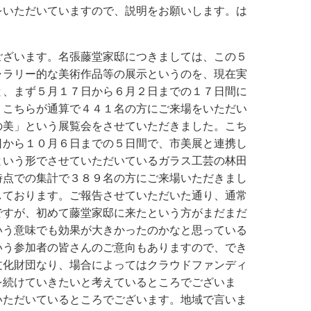
をいただいていますので、説明をお願いします。は
ございます。名張藤堂家邸につきましては、この５
ャラリー的な美術作品等の展示というのを、現在実
と、まず５月１７日から６月２日までの１７日間に
。こちらが通算で４４１名の方にご来場をいただい
の美」という展覧会をさせていただきました。こち
日から１０月６日までの５日間で、市美展と連携し
という形でさせていただいているガラス工芸の林田
時点での集計で３８９名の方にご来場いただきまし
しております。ご報告させていただいた通り、通常
ですが、初めて藤堂家邸に来たという方がまだまだ
いう意味でも効果が大きかったのかなと思っている
いう参加者の皆さんのご意向もありますので、でき
文化財団なり、場合によってはクラウドファンディ
を続けていきたいと考えているところでございま
いただいているところでございます。地域で言いま