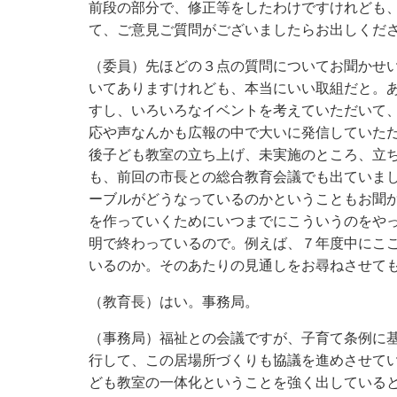
前段の部分で、修正等をしたわけですけれども
て、ご意見ご質問がございましたらお出しくだ
（委員）先ほどの３点の質問についてお聞かせ
いてありますけれども、本当にいい取組だと。
すし、いろいろなイベントを考えていただいて
応や声なんかも広報の中で大いに発信していた
後子ども教室の立ち上げ、未実施のところ、立
も、前回の市長との総合教育会議でも出ていま
ーブルがどうなっているのかということもお聞
を作っていくためにいつまでにこういうのをや
明で終わっているので。例えば、７年度中にこ
いるのか。そのあたりの見通しをお尋ねさせて
（教育長）はい。事務局。
（事務局）福祉との会議ですが、子育て条例に
行して、この居場所づくりも協議を進めさせて
ども教室の一体化ということを強く出している