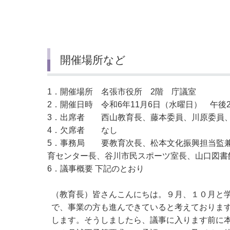
小・中学校
International Residents がいこ
情報公開制度・個人情報保護
くじん の みなさんへ
青少年健全育成
市の行財政
開催場所など
公民連携
1．開催場所 名張市役所 2階 庁議室
2．開催日時 令和6年11月6日（水曜日） 午後2
3．出席者 西山教育長、藤本委員、川原委員
4．欠席者 なし
5．事務局 要教育次長、松本文化振興担当監兼
育センター長、谷川市民スポーツ室長、山口図書
6．議事概要 下記のとおり
（教育長）皆さんこんにちは。９月、１０月と
で、事業の方も進んできていると考えておりま
します。そうしましたら、議事に入ります前に