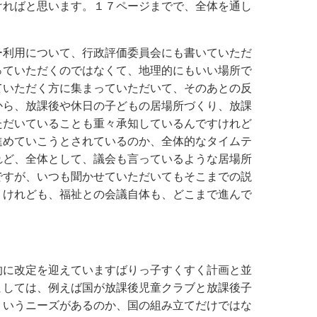
ければと思います。１７ページまでで、全体を通し
ー利用について、行政評価委員会にも書いていただ
っていただくのではなくて、地理的にもいい場所で
ていただく方に集まっていただいて、そのあとの反
から、放課後や休日の子どもの居場所づくり、放課
ただいていることも重々承知しているんですけれど
進めていこうとされているのか、全体的なタイムテ
れど、全体として、議会も言っているような居場所
ですが、いつも聞かせていただいてもそこまでの説
くけれども、福祉との会議自体も、どこまで進んで
的に改定を迎えていますばりっ子すくすく計画と並
ましては、例えば国が放課後児童クラブと放課後子
ういうニーズがあるのか、国の組み立てだけではな