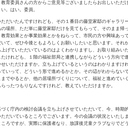
、教育委員さんの方からご意見等ございましたらお出しいただ
さい。はい。委員。
いただいたんですけれども、その１番目の藤堂家邸のギャラリ
あの場所、ただ単に藤堂家邸だけを見てもらって、そのまま帰
、教育効果とか事業効果とかをねらって、市民の方や興味あっ
だいて、ぜひ今後ともよろしくお願いしたいと思います。それ
ち上げていただいているのはよくわかりますし、お取り組みい
したけれども、１階の福祉部局と連携しながらどういう方向で
かせいただけますか。立ち上げているというのはわかりますけ
っていって、どういう形で進めるかとか。その辺がわからない
こまでやるとか、他の居場所づくりについて、福祉と進めてい
もらったつもりなんですけれど、教えていただけますか。
基づく庁内の検討会議を立ち上げさせていただいて、今、時期
いただいているところでございます。今の会議の状況といたし
ところですが、実際に保護者なり、放課後児童クラブなりでど