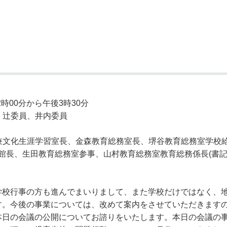
奨学金・就学援助
ール
電子自治体
市長の部屋
消費生活
シティプロモーショ
教育委員会
看護専門学校
市のプロフィール
市有財産売却・公売・
遺贈寄附
時00分から午後3時30分
、辻委員、井内委員
文化生涯学習室長、金森教育総務室長、堺谷教育総務室学校
館長、生田教育総務室参事、山村教育総務室教育総務係長(書記
学校行事の方も進んでまいりまして、また学校だけではなく、
す。今後の事業については、改めて案内をさせていただきます
本日の会議の公開についてお諮りをいたします。本日の会議の