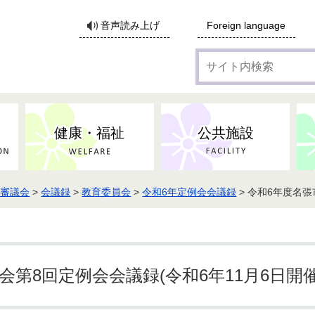
サ
音声読み上げ
Foreign language
イ
ト
内
検
索
健康・福祉
公共施設
・審議会
>
会議録
>
教育委員会
>
令和6年定例会会議録
> 令和6年度名張
各種広告・協賛のご案内
防災・消防
地域福祉
監査
税
子育てにかかる各種手当／
事業系ごみ・廃棄物
ごみ・リサイクル
子育て・教育
高齢者福祉
記者会見
子育て支援
親・寡婦家庭への支援
保険・年金・医療助成
施設見学会
住宅
税金
水道・下水道
非核平和事業
建築開発等
生活保護
歴史・文化
体育施設のご案内
子ども発達支援センター
こども支援センターかが
第8回定例会会議録(令和6年11月6日開催
地域づくり・市民活動
病気・けが・AED
市からのお知らせ
農林業
文化・生涯学習
広報・広聴
農業委員会
小中一貫教育・コミュニテ