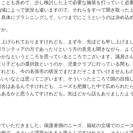
うことも含めて、少し検討した上で必要な施策を打っていく必
地域によって状況も違いますので、それらをすべて聞き取った
。具体にプランニングして、いつまでにこうというのは決め込
すか。
り上げられておりますけれども、まず今、先ほども申し上げま
ボランティアの方であったりという方の意見も聞きながら、よ
いかなというところを思っているところでございます。議員さ
はり子どもの選択肢というのか、児童クラブに行っている間も
けれども、今の名張市の状況でまだまだそこまでいけませんも
らいいなとは思ってございます。そういったところで国の目指
場合はあるんですけれども、ニーズも把握した中で広められた
もあるかと思うんですけれども。先ほどから話もありましたよ
せていただきました。保護者側のニーズ、福祉の立場でのニー
の形で、そういう課題があると思うんですけれども。そういう