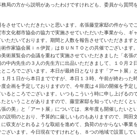
事務局の方から説明があったわけですけれども、委員から質問
明をさせていただきたいと思います。名張藤堂家邸の件からで
賀市文化都市協会の協力で実施させていただいた事業から、ギ
ていただいております。期間と人数を報告させていただきます
美術作家協会展ｉｎ伊賀」はＢＵＮＴＯとの共催でございます
の美術展覧会の会議を重ねて実施させていただきました「名張
紐の中内先生の３人の先生方に出品いただきまして、１０月２
たところでございます。本日が最終日となります「アート展」
１１月１日から本日までですが、本日１３時、午前が終わった
一度企画を予定しておりますので、今年度は４回の開催を予定
ているところでございます。いつもこういう時に申し上げるの
したということがありますので、藤堂家邸を知っていただくと
名張の美」と「アート展」については、来年度も開催したいと
前の説明のとおり、予算的に厳しいものもありますので、岡田
とに収支がとれるような取組を進めて、負荷のかからない事業
でございます。今日現在ですけれども、８つの地域で設置して