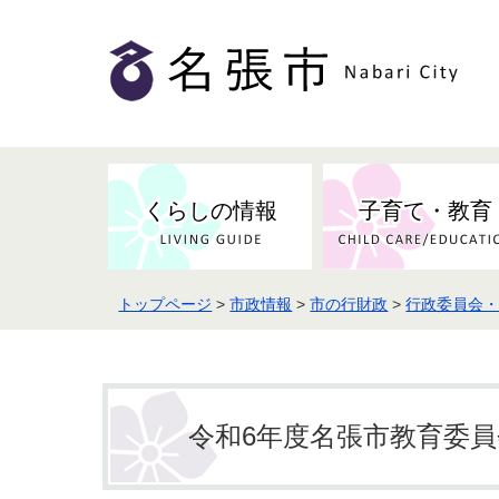
くらしの情報
子育て・教育
トップページ
>
市政情報
>
市の行財政
>
行政委員会
健康・検（健）診・予防接種
市の条例・計画・方針
事業者の方へお知らせ
届出・証明
地域医療
妊娠・出産
市民センター・市民活動・交流施
斎場・墓園・墓地
市政へのご意見
入札・契約
スポーツ
設
予防接種
令和6年度名張市教育委員会
防災・防犯・消防・行方不明
市の人事・職員採用
被災者支援
観光業