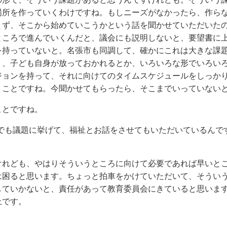
場所を作っていくわけですね。もしニーズがなかったら、作ら
まず、そこから始めていこうかという話を聞かせていただいた
ところで進んでいくんだと、議会にも説明しないと、要望書に
を持っていないと。名張市も同調して、確かにこれは大きな課
り、子ども自身が放っておかれるとか、いろいろな形でいろい
ジョンを持って、それに向けてのタイムスケジュールをしっか
うことですね。今聞かせてもらったら、そこまでいっていない
ことですね。
会でも議題に挙げて、福祉とお話をさせてもいただいているんで
けれども、やはりそういうところに向けて必要であれば早いと
は困ると思います。ちょっと拍車をかけていただいて、そうい
していかないと、責任があって教育委員会にきていると思いま
上です。