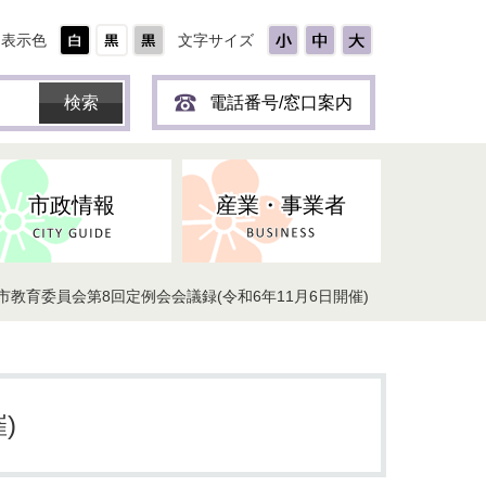
表示色
文字サイズ
電話番号/窓口案内
市政情報
産業・事業者
市教育委員会第8回定例会会議録(令和6年11月6日開催)
ひとり
保育所(園)・幼稚園・認定こども
防災協力事業所登録制度
環境・ペット・蜂等
障害者福祉
斎場・墓園
出前トーク
園・地域型保育
道路・交通・公園・都市計画
戦傷・戦没者
商工業
選挙
健康・福祉
やき
子どもの健診
)
名張市産業活性化推進協議会
人権・男女共同参画
人口・統計
ィスク