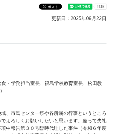
教育センター
市の窓口一覧
ン
更新日：2025年09月22日
貸付
オープンデータ
給食・学務担当室長、福島学校教育室長、松田教
)
地域、市民センター祭や各所属の行事というところ
のでよろしくお願いしたいと思います。座って失礼
事項中報告第３０号臨時代理した事件（令和６年度