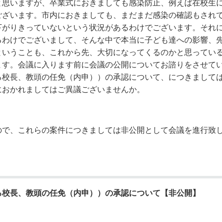
と思いますが、卒業式におきましても感染防止、例えば在校生
ございます。市内におきましても、まだまだ感染の確認もされ
下がりきっていないという状況があるわけでございます。それ
るわけでございまして、そんな中で本当に子ども達への影響、
ということも、これから先、大切になってくるのかと思ってい
ます。会議に入ります前に会議の公開についてお諮りをさせて
る校長、教頭の任免（内申））の承認について、につきまして
におかれましてはご異議ございませんか。
ので、これらの案件につきましては非公開として会議を進行致
る校長、教頭の任免（内申））の
承認について【非公開】