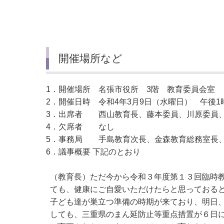
小・中学校
International Residents がいこ
情報公開制度・個人情報保護
くじん の みなさんへ
青少年健全育成
市の行財政
開催場所など
公民連携
1．開催場所 名張市役所 3階 教育委員会室
2．開催日時 令和4年3月9日（水曜日） 午後1時
3．出席者 西山教育長、藤本委員、川原委員
4．欠席者 なし
5．事務局 手島教育次長、金森教育総務室長、
6．議事概要 下記のとおり
（教育長）ただ今から令和３年度第１３回臨時
ても、健康にご自愛いただけたらと思っておる
子ども達が巣立つ準備の時期が来ており、明日
しても、三重県のまん延防止等重点措置が６日