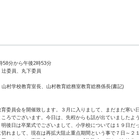
奨学金・就学援助
ール
電子自治体
市長の部屋
消費生活
シティプロモーショ
教育委員会
看護専門学校
市のプロフィール
市有財産売却・公売・
遺贈寄附
58分から午後2時53分
、辻委員、丸下委員
山村学校教育室長、山村教育総務室教育総務係長(書記)
教育委員会を開催致します。３月に入りまして、まだまだ寒い
ところでございます。今日は、先程からも話が出ていましたよ
、明後日は卒業式でございまして、小学校については１９日だ
に切れまして、現在は再拡大阻止重点期間という事で７日～２