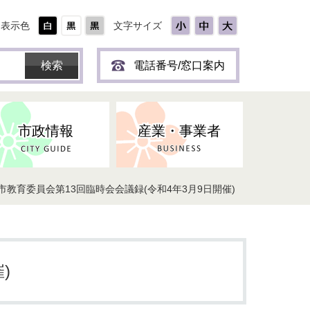
表示色
文字サイズ
電話番号/窓口案内
市政情報
産業・事業者
市教育委員会第13回臨時会会議録(令和4年3月9日開催)
ひとり
保育所(園)・幼稚園・認定こども
防災協力事業所登録制度
環境・ペット・蜂等
障害者福祉
斎場・墓園
出前トーク
園・地域型保育
道路・交通・公園・都市計画
戦傷・戦没者
商工業
選挙
健康・福祉
やき
子どもの健診
)
名張市産業活性化推進協議会
人権・男女共同参画
人口・統計
ィスク