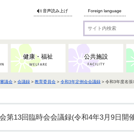
サ
音声読み上げ
Foreign language
イ
ト
内
検
索
健康・福祉
公共施設
・審議会
>
会議録
>
教育委員会
>
令和3年定例会会議録
> 令和3年度名張
各種広告・協賛のご案内
防災・消防
地域福祉
監査
税
子育てにかかる各種手当／
事業系ごみ・廃棄物
ごみ・リサイクル
子育て・教育
高齢者福祉
記者会見
子育て支援
親・寡婦家庭への支援
保険・年金・医療助成
施設見学会
住宅
税金
水道・下水道
非核平和事業
建築開発等
生活保護
歴史・文化
体育施設のご案内
子ども発達支援センター
こども支援センターかが
第13回臨時会会議録(令和4年3月9日開催
地域づくり・市民活動
病気・けが・AED
市からのお知らせ
農林業
文化・生涯学習
広報・広聴
農業委員会
小中一貫教育・コミュニテ