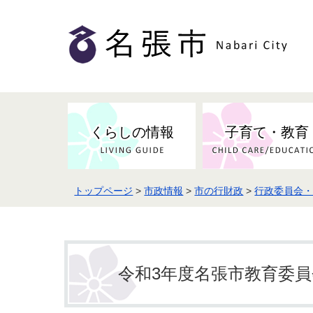
くらしの情報
子育て・教育
トップページ
>
市政情報
>
市の行財政
>
行政委員会
健康・検（健）診・予防接種
市の条例・計画・方針
事業者の方へお知らせ
届出・証明
地域医療
妊娠・出産
市民センター・市民活動・交流施
斎場・墓園・墓地
市政へのご意見
入札・契約
スポーツ
設
予防接種
令和3年度名張市教育委員会
防災・防犯・消防・行方不明
市の人事・職員採用
被災者支援
観光業