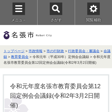
メニュ－
さがす
閲覧補助
トップページ
>
市政情報
>
市の行財政
>
行政委員会・審議会
>
会議
録
>
教育委員会
> 令和元年（平成30年）定例会会議録 > 令和元年度
名張市教育委員会第12回定例会会議録(令和2年3月2日開催)
令和元年度名張市教育委員会第12
回定例会会議録(令和2年3月2日開
催)