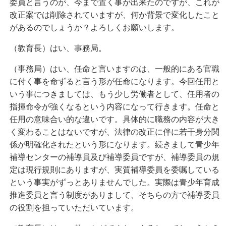
委員と言うのが、今まで置く事が出来たのですが、これが
改正案では削除されていますが、何か背景で変化したこと
があるのでしょうか？よろしくお願いします。
（教育長）はい、事務局。
（事務局）はい、任命と言いますのは、一般的にある官職
に付く事を命ずると言う形が任命になります。今回任用と
いう事につきましては、もう少し労働者として、任用者の
指揮命令が強くなるという内容になって行きます。任命と
任用の意味合い的な違いです。具体的に職務の内容が大き
く変わることはないですが、法律の改正に伴に若干身分関
係が明確化されたという形になります。続きまして青少年
補導センターの補導員及び補導委員ですが、補導委員の規
定は現行規則にありますが、実質補導委員を委嘱している
という事実がずっとありませんでした。実際は青少年育成
推進委員と言う制度がありまして、そちらの方で補導委員
の役割を担っていただいています。