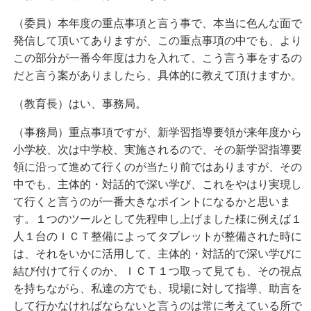
（委員）本年度の重点事項と言う事で、本当に色んな面で
発信して頂いてありますが、この重点事項の中でも、より
この部分が一番今年度は力を入れて、こう言う事をするの
だと言う案がありましたら、具体的に教えて頂けますか。
（教育長）はい、事務局。
（事務局）重点事項ですが、新学習指導要領が来年度から
小学校、次は中学校、実施されるので、その新学習指導要
領に沿って進めて行くのが当たり前ではありますが、その
中でも、主体的・対話的で深い学び、これをやはり実現し
て行くと言うのが一番大きなポイントになるかと思いま
す。１つのツールとして先程申し上げました様に例えば１
人１台のＩＣＴ整備によってタブレットが整備された時に
は、それをいかに活用して、主体的・対話的で深い学びに
結び付けて行くのか、ＩＣＴ１つ取って見ても、その視点
を持ちながら、私達の方でも、現場に対して指導、助言を
して行かなければならないと言うのは常に考えている所で