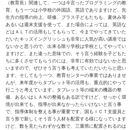
（教育長）関連して、一つは今言ったプログラミングの教
育、もう一つは小学校の外国語、英語でありますけど、先
生方の指導の向上、研修、プラス子どもたちも、夏休み等
あるいは週末支援を使って、また場合によっては、英語な
どはＡＬＴの活用もしてもらって、今までやってきていた
だいたキッズイングリッシュも非常に人気が高い講座では
ないかと思うので、出来る限り学校は学校としてやってい
ますけど、また違った意味での、そう言う経験を子どもた
ちに多くさせてもらうのには、非常に有効ではないかと思
いますので、ぜひそう言う事も考えていただいたらと思い
ます。そしてもう一つ、教育センターの事業ではありませ
んが、来年度からタブレット等の活用も、重点的にやって
行こうと考えています。タブレット等の端末の機器の整
備、あるいはＬＡＮの整備もある訳ですけど、せっかく環
境が出来ても、指導が出来なかったらいけないと言う事
で、指導体制を整える事が重要です。国もＩＣＴ支援員と
言う形で新しくそう言う人材を配置する様になっています
けど、数を見たらわずかな数で、三重県に配置されるのは