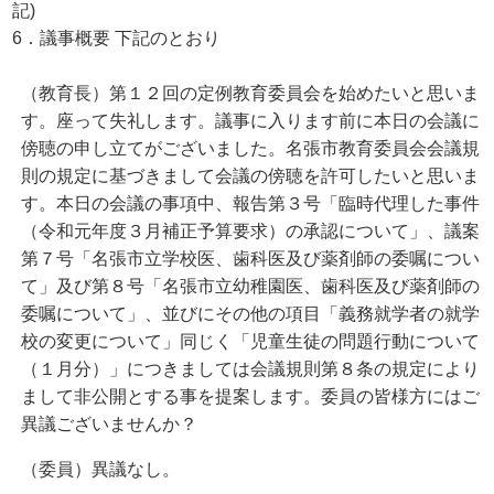
記)
6．議事概要 下記のとおり
（教育長）第１２回の定例教育委員会を始めたいと思いま
す。座って失礼します。議事に入ります前に本日の会議に
傍聴の申し立てがございました。名張市教育委員会会議規
則の規定に基づきまして会議の傍聴を許可したいと思いま
す。本日の会議の事項中、報告第３号「臨時代理した事件
（令和元年度３月補正予算要求）の承認について」、議案
第７号「名張市立学校医、歯科医及び薬剤師の委嘱につい
て」及び第８号「名張市立幼稚園医、歯科医及び薬剤師の
委嘱について」、並びにその他の項目「義務就学者の就学
校の変更について」同じく「児童生徒の問題行動について
（１月分）」につきましては会議規則第８条の規定により
まして非公開とする事を提案します。委員の皆様方にはご
異議ございませんか？
（委員）異議なし。