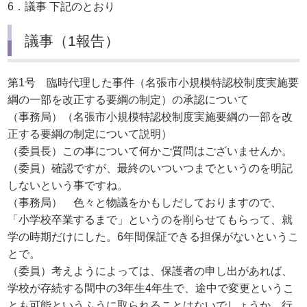
6．議事 下記のとおり
議事（1報告）
第1号 臨時代理した事件（名張市小規模特認校制度実施要
綱の一部を改正する要綱の制定）の承認について
（事務局）（名張市小規模特認校制度実施要綱の一部を改
正する要綱の制定について説明）
（委員長）この事について何かご質問はございませんか。
（委員）確認ですが、最終のいついつまでというのを明記
しないという事ですね。
（事務局） 色々と物議をかもしだしておりますので、
「小学校卒業するまで」というのを削らせてもらって、就
学の時期だけにした。6年間保証できる担保がないというこ
とで。
（委員）考えようによっては、保護者の申し出があれば、
学校が存続する間中の3年生4年生で、途中で変更というこ
とも可能というふうに取られることはないでしょうか。行