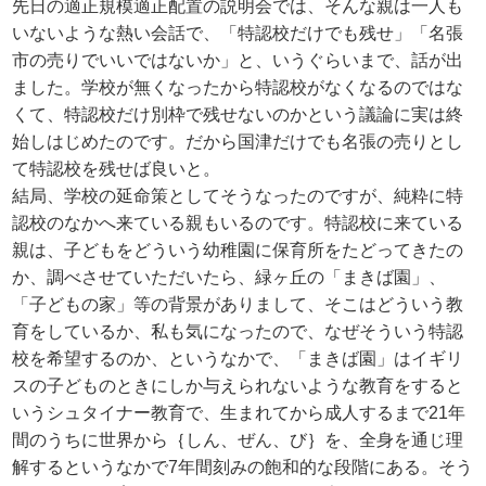
先日の適正規模適正配置の説明会では、そんな親は一人も
いないような熱い会話で、「特認校だけでも残せ」「名張
市の売りでいいではないか」と、いうぐらいまで、話が出
ました。学校が無くなったから特認校がなくなるのではな
くて、特認校だけ別枠で残せないのかという議論に実は終
始しはじめたのです。だから国津だけでも名張の売りとし
て特認校を残せば良いと。
結局、学校の延命策としてそうなったのですが、純粋に特
認校のなかへ来ている親もいるのです。特認校に来ている
親は、子どもをどういう幼稚園に保育所をたどってきたの
か、調べさせていただいたら、緑ヶ丘の「まきば園」、
「子どもの家」等の背景がありまして、そこはどういう教
育をしているか、私も気になったので、なぜそういう特認
校を希望するのか、というなかで、「まきば園」はイギリ
スの子どものときにしか与えられないような教育をすると
いうシュタイナー教育で、生まれてから成人するまで21年
間のうちに世界から｛しん、ぜん、び｝を、全身を通じ理
解するというなかで7年間刻みの飽和的な段階にある。そう