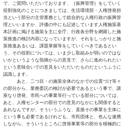
で、ご質問いただいております、｛振興管理｝をしていく
役割強化のことにつきましては、生活環境部・人権啓発担
当という部分の主管業務として総合的な人権行政の振興管
理といいますか、評価の中にも記述しています人権施策基
本計画に掲げる施策を主に全庁、行政各分野を網羅した施
策推進の検討内容になっていますが、それをしっかりと施
策推進あるいは、課題掌握等をしていくべきであるとい
う、その役割については、いま少し取組みが弱いのではな
いかというような指摘からの意見で、さらに進められたい
という意味合いでの意見をいただいたものだというふうに
認識します。
あと、二つ目・の施策全体のなかでの位置づけ等々
の部分から、業務委託の検討が必要であるという事で、講
座なり啓発、市民への事業等行っている部分については、
あと、人権センターの部分での意見のなかにも関係すると
あれなんですが、そういうふうな、直接その事業を主体に
という事も必要であるけれども、市民団体と、色んな連携
しながら、そういうところに啓発事業等の部分を積極的に