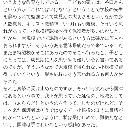
いうような教育をしている。「子どもの家」は、谷口さん
という方が「これではいけない」ということで学校の先生
を辞められて勉強されて幼児期の大切さをというなかで少
人数教育、キリスト教精神。いづれも小規模。そういう流
れがあって、小規模特認校へ行く保護者が多いのかなと。
だから、大規模でいて課題があるという方は確かに何人か
おられますが、そういうある意味系統だって来ている、た
またま特認校がそこにあったのでそこへ行ったと、子ども
にとっては、幼児期に人を思いやる優しい心と書いてある
のですが、そういうなかで大規模で得られない小規模で習
得していくという、親も純粋にそう言われる方も何人かお
られた。
それも真摯に受け止めたのですが、そういう流れが今国津
にあるという事で、我々が思っていた延命の、地域として
は、｛あららぎ｝というのを作って、したのだけれど、そ
こへ来た保護者はそうではなくて、小規模のほうに目標が
向かっていたというように、私は受け止めて、難儀だなと
いう、国津は手ごわいなという感触があった。