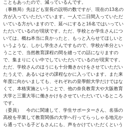
こともあったので、減っているんです。
（事務局）先ほども室長の説明の数ですが、現在の13名の
方が入っていただいています。一人で二日間入っていただ
いている方がいますので、延べにすると16名ではいってい
ただいているのが現状です。ただ、学校とか学生さんにつ
いては、概ね本当に良かったと、もっと入らせてほしいと
いうような、しかし学生さんですもので、学校が本分とい
うことで、当然教育課程の間を縫っての話になりますの
で、集まりにくい中でしていただいているのが現実です。
ただ、学校さんのほうにも十分働きかけをさせていただい
たうえで、あるいはその課程なかに入っています。また来
年度に向かいましても、それぞれの皇學館大学だけではな
くて、本格実施ということで、他の奈良教育大や大阪教育
大学と三重大等に働きかけをさせていただいているところ
です。
（委員） 今のに関連して、学生サポーターさん、名張の
高校を卒業して教育関係の大学へ行ってらっしゃる地元か
ら通っている子どもさんにも、声をかけていただくという