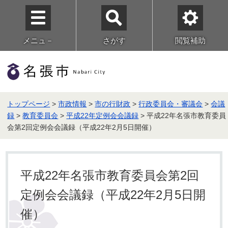
メニュ－
さがす
閲覧補助
トップページ
>
市政情報
>
市の行財政
>
行政委員会・審議会
>
会議
録
>
教育委員会
>
平成22年定例会会議録
> 平成22年名張市教育委員
会第2回定例会会議録（平成22年2月5日開催）
平成22年名張市教育委員会第2回
定例会会議録（平成22年2月5日開
催）