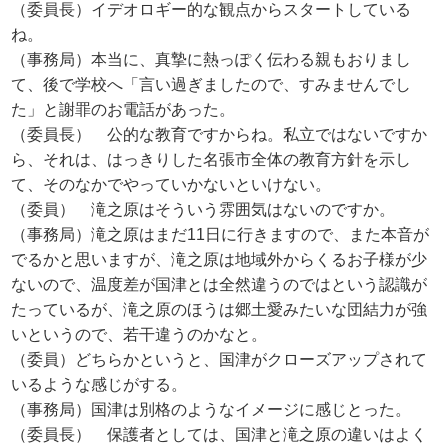
（委員長）イデオロギー的な観点からスタートしている
ね。
（事務局）本当に、真摯に熱っぽく伝わる親もおりまし
て、後で学校へ「言い過ぎましたので、すみませんでし
た」と謝罪のお電話があった。
（委員長） 公的な教育ですからね。私立ではないですか
ら、それは、はっきりした名張市全体の教育方針を示し
て、そのなかでやっていかないといけない。
（委員） 滝之原はそういう雰囲気はないのですか。
（事務局）滝之原はまだ11日に行きますので、また本音が
でるかと思いますが、滝之原は地域外からくるお子様が少
ないので、温度差が国津とは全然違うのではという認識が
たっているが、滝之原のほうは郷土愛みたいな団結力が強
いというので、若干違うのかなと。
（委員）どちらかというと、国津がクローズアップされて
いるような感じがする。
（事務局）国津は別格のようなイメージに感じとった。
（委員長） 保護者としては、国津と滝之原の違いはよく