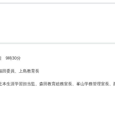
奨学金・就学援助
ール
電子自治体
市長の部屋
消費生活
シティプロモーショ
教育委員会
看護専門学校
市のプロフィール
市有財産売却・公売・
遺贈寄附
 9時30分
福田委員、上島教育長
、辻本生涯学習担当監、森田教育総務室長、峯山学務管理室長、