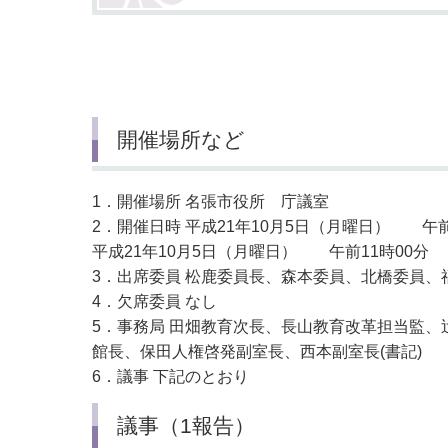
小・中学校
International Residents がいこ
情報公開制度・個人情報保護
くじん の みなさんへ
青少年健全育成
市の行財政
開催場所など
公民連携
1．開催場所 名張市役所 庁議室
2．開催日時 平成21年10月5日（月曜日） 午前
平成21年10月5日（月曜日） 午前11時00分
3．出席委員 松鹿委員長、森本委員、北橋委員、
4．欠席委員 なし
5．事務局 田畑教育次長、長山教育改革担当監
館長、保田人権啓発副室長、西本副室長(書記)
6．議事 下記のとおり
議事（1報告）