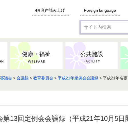
サ
音声読み上げ
Foreign language
イ
ト
内
検
索
健康・福祉
公共施設
・審議会
>
会議録
>
教育委員会
>
平成21年定例会会議録
> 平成21年名
各種広告・協賛のご案内
防災・消防
地域福祉
監査
税
子育てにかかる各種手当／
事業系ごみ・廃棄物
ごみ・リサイクル
子育て・教育
高齢者福祉
記者会見
子育て支援
親・寡婦家庭への支援
保険・年金・医療助成
施設見学会
住宅
税金
水道・下水道
非核平和事業
建築開発等
生活保護
歴史・文化
体育施設のご案内
子ども発達支援センター
こども支援センターかが
第13回定例会会議録（平成21年10月5日
地域づくり・市民活動
病気・けが・AED
市からのお知らせ
農林業
文化・生涯学習
広報・広聴
農業委員会
小中一貫教育・コミュニテ