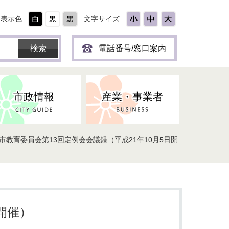
表示色
文字サイズ
電話番号/窓口案内
市政情報
産業・事業者
張市教育委員会第13回定例会会議録（平成21年10月5日開
ひとり
保育所(園)・幼稚園・認定こども
防災協力事業所登録制度
環境・ペット・蜂等
障害者福祉
斎場・墓園
出前トーク
園・地域型保育
道路・交通・公園・都市計画
戦傷・戦没者
商工業
選挙
健康・福祉
やき
子どもの健診
開催）
名張市産業活性化推進協議会
人権・男女共同参画
人口・統計
ィスク