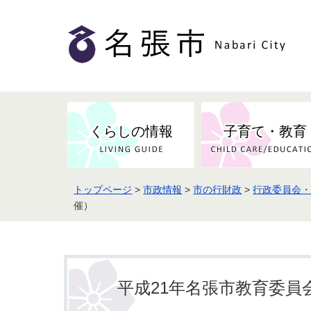
くらしの情報
子育て・教育
トップページ
>
市政情報
>
市の行財政
>
行政委員会
健康・検（健）診・予防接種
市の条例・計画・方針
事業者の方へお知らせ
届出・証明
地域医療
妊娠・出産
催）
市民センター・市民活動・交流施
斎場・墓園・墓地
市政へのご意見
入札・契約
スポーツ
設
予防接種
平成21年名張市教育委員会
防災・防犯・消防・行方不明
市の人事・職員採用
被災者支援
観光業