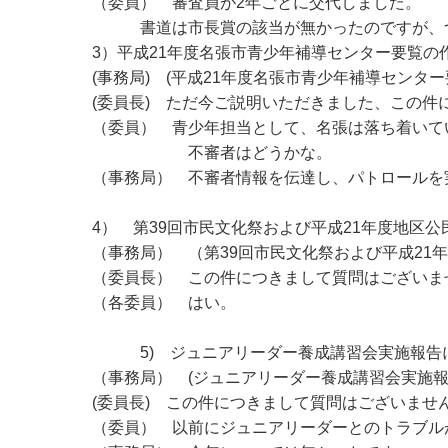
（委員） 審査員が2年ごとに交代しました。
書道は市長賞の該当が無かったのですが、つ
3）平成21年度名張市青少年補導センター要覧の
(事務局) (平成21年度名張市青少年補導センタ
(委員長) ただ今ご説明いただきました、この
（委員） 青少年担当として、名張は落ち着いて
不審者はどうかな。
（事務局） 不審者情報を伝達し、パトロール
4） 第39回市民文化祭および平成21年度地区
（事務局） （第39回市民文化祭および平成21
（委員長） この件につきまして質問はございま
（各委員） はい。
5) ジュニアリーダー養成講習会実施報
（事務局） (ジュニアリーダー養成講習会実施報
(委員長) この件につきまして質問はございませ
（委員） 以前にジュニアリーダーとのトラブル