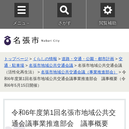
メニュ－
さがす
閲覧補助
トップページ
>
くらしの情報
>
道路・交通・公園・都市計画
>
交
通・駐車場
>
名張市地域公共交通会議
> 名張市地域公共交通会議
（活性化再生法） >
名張市地域公共交通会議（事業推進部会）
> 令
和6年度第1回名張市地域公共交通会議事業推進部会 議事概要（令
和6年5月15日開催）
令和6年度第1回名張市地域公共交
通会議事業推進部会 議事概要