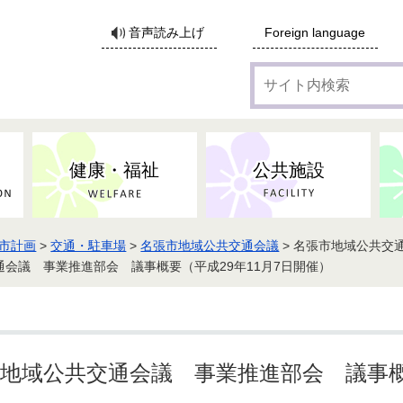
サ
音声読み上げ
Foreign language
イ
ト
内
検
索
健康・福祉
公共施設
市計画
>
交通・駐車場
>
名張市地域公共交通会議
> 名張市地域公共交
各種広告・協賛のご案内
防災・消防
地域福祉
監査
税
子育てにかかる各種手当／
事業系ごみ・廃棄物
ごみ・リサイクル
子育て・教育
高齢者福祉
記者会見
子育て支援
通会議 事業推進部会 議事概要（平成29年11月7日開催）
親・寡婦家庭への支援
保険・年金・医療助成
施設見学会
住宅
税金
水道・下水道
非核平和事業
建築開発等
生活保護
歴史・文化
体育施設のご案内
子ども発達支援センター
こども支援センターかが
市地域公共交通会議 事業推進部会 議事概
地域づくり・市民活動
病気・けが・AED
市からのお知らせ
農林業
文化・生涯学習
広報・広聴
農業委員会
小中一貫教育・コミュニテ