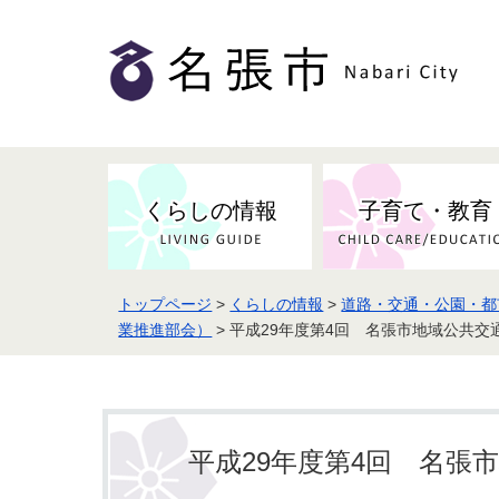
くらしの情報
子育て・教育
トップページ
>
くらしの情報
>
道路・交通・公園・都
健康・検（健）診・予防接種
市の条例・計画・方針
事業者の方へお知らせ
届出・証明
地域医療
妊娠・出産
業推進部会）
> 平成29年度第4回 名張市地域公共交
市民センター・市民活動・交流施
斎場・墓園・墓地
市政へのご意見
入札・契約
スポーツ
設
予防接種
平成29年度第4回 名張
防災・防犯・消防・行方不明
市の人事・職員採用
被災者支援
観光業