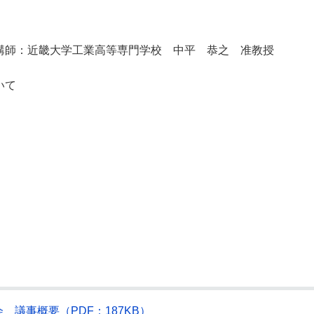
講師：近畿大学工業高等専門学校 中平 恭之 准教授
いて
議事概要（PDF：187KB）