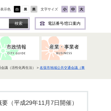
表示色
文字サイズ
電話番号/窓口案内
市政情報
産業・事業者
通会議（活性化再生法） >
名張市地域公共交通会議（事
ひとり
保育所(園)・幼稚園・認定こども
防災協力事業所登録制度
環境・ペット・蜂等
障害者福祉
斎場・墓園
出前トーク
園・地域型保育
道路・交通・公園・都市計画
戦傷・戦没者
商工業
選挙
健康・福祉
やき
子どもの健診
要（平成29年11月7日開催）
名張市産業活性化推進協議会
人権・男女共同参画
人口・統計
ィスク