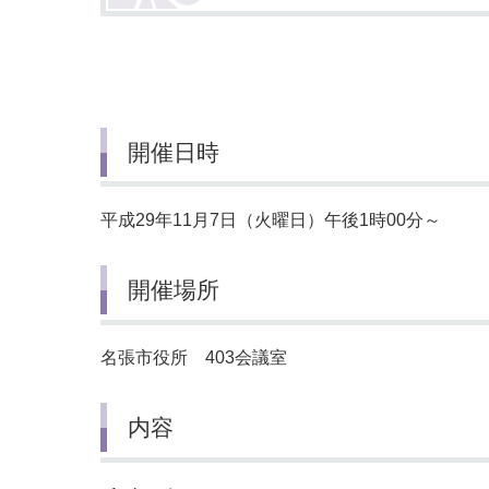
小・中学校
International Residents がいこ
情報公開制度・個人情報保護
くじん の みなさんへ
青少年健全育成
市の行財政
開催日時
公民連携
平成29年11月7日（火曜日）午後1時00分～
開催場所
名張市役所 403会議室
内容