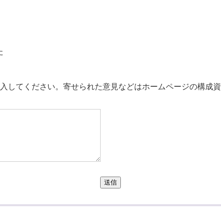
た
。
入してください。寄せられた意見などはホームページの構成資
送信