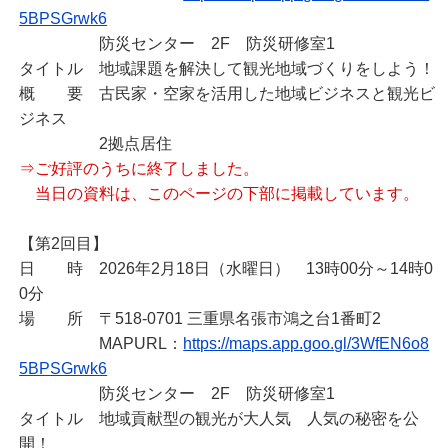
5BPSGrwk6
防災センター 2F 防災研修室1
タイトル 地域課題を解決して観光地域づくりをしよう！
概 要 古民家・空家を活用した地域ビジネスと観光ビ
ジネス
2拠点居住
⇒ご好評のうちに終了しました。
当日の資料は、このページの下部に掲載しています。
【第2回目】
日 時 2026年2月18日（水曜日） 13時00分～14時0
0分
場 所 〒518-0701 三重県名張市鴻之台1番町2
MAPURL：
https://maps.app.goo.gl/3WfEN6o8
5BPSGrwk6
防災センター 2F 防災研修室1
タイトル 地域貢献型の観光が大人気 人気の秘密を公
開！