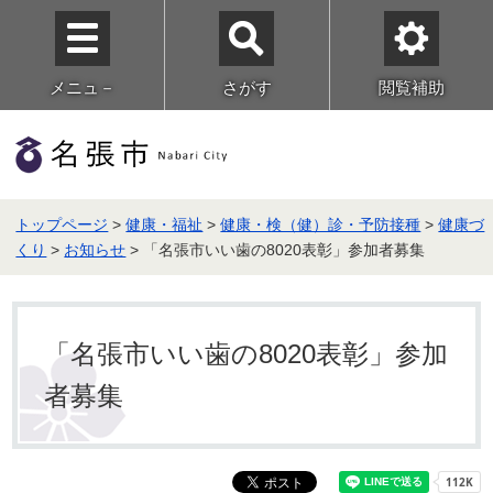
メニュ－
さがす
閲覧補助
トップページ
>
健康・福祉
>
健康・検（健）診・予防接種
>
健康づ
くり
>
お知らせ
> 「名張市いい歯の8020表彰」参加者募集
「名張市いい歯の8020表彰」参加
者募集